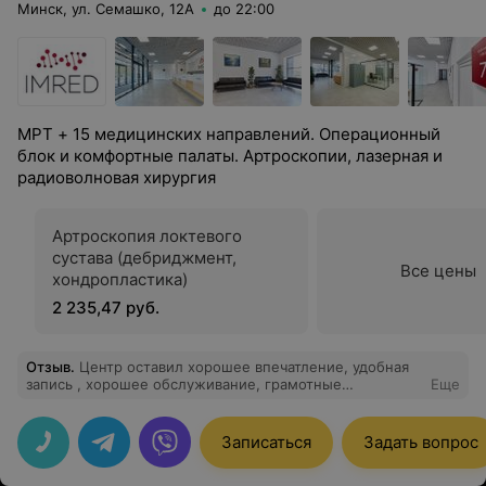
Минск, ул. Семашко, 12А
до 22:00
МРТ + 15 медицинских направлений. Операционный
блок и комфортные палаты. Артроскопии, лазерная и
радиоволновая хирургия
Артроскопия локтевого
сустава (дебриджмент,
Все цены
хондропластика)
2 235,47 руб.
Отзыв
.
Центр оставил хорошее впечатление, удобная
запись , хорошее обслуживание, грамотные
Еще
специалисты и отличный персонал . Пока ждете
результатов вас угостят кофе . Вообщем все на евро
уровне !
Записаться
Задать вопрос