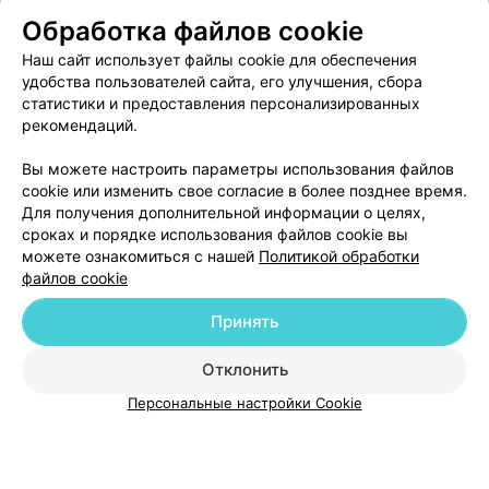
Обработка файлов cookie
ЭФФЕКТИВНАЯ РЕКЛАМА НА САЙТЕ
Наш сайт использует файлы cookie для обеспечения
удобства пользователей сайта, его улучшения, сбора
статистики и предоставления персонализированных
рекомендаций.
Вы можете настроить параметры использования файлов
Добавить компанию
cookie или изменить свое согласие в более позднее время.
Для получения дополнительной информации о целях,
сроках и порядке использования файлов cookie вы
Добавить специалиста
можете ознакомиться с нашей
Политикой обработки
файлов cookie
Принять
Отклонить
О проекте
Новости проекта
Размещение рекламы
Персональные настройки Cookie
Медицинский маркетинг
Публичный договор
Пользовательское соглашение
Способы оплаты
Вакансии
Партнеры