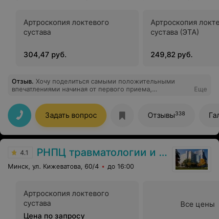
Артроскопия локтевого
Артроскопия локт
сустава
сустава (ЭТА)
304,47 руб.
249,82 руб.
Отзыв
.
Хочу поделиться самыми положительными
впечатлениями начиная от первого приема,
Еще
подготовкой к операции, заканчивая восстановлением
после всех процедур. Врач очень внимательный, все
предельно доступно поясняет. Благодарен Сидорову
338
Задать вопрос
Отзывы
Га
Сергею Александровичу за золотые руки и доброе
сердце. Работа всего хирургического отделения
центра на высоте.
РНПЦ травматологии и ортопедии
4.1
Минск, ул. Кижеватова, 60/4
до 16:00
Артроскопия локтевого
сустава
Все цены
Цена по запросу