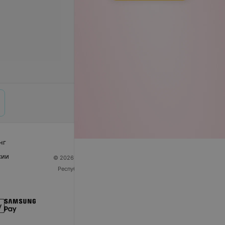
нг
сии
© 2026 ООО «Артокс Лаб», УНП 191700409
| 220012,
Республика Беларусь, г. Минск, улица Толбухина, 2,
пом. 16 | help@103.by
Служба поддержки
+375 291212755