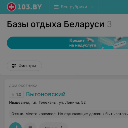
Все рубрики
Базы отдыха Беларуси
3
Фильтры
ДОМ ОХОТНИКА
Выгоновский
1.0
Ивацевичи, г.п. Телеханы, ул. Ленина, 52
Отзыв
.
Место красивое. Но отдыхающие должны быть готовы к тому, что забронированные номера (за месяц) могут отдать видимо более важным с точки зрения людям, не предупредив вас. Белорусски
2