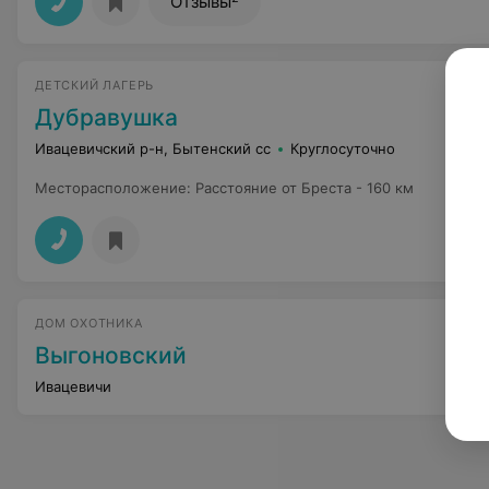
Отзывы
ДЕТСКИЙ ЛАГЕРЬ
Дубравушка
Ивацевичский р-н, Бытенский сс
Круглосуточно
Месторасположение
:
Расстояние от Бреста - 160 км
ДОМ ОХОТНИКА
Выгоновский
Ивацевичи