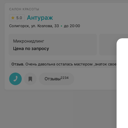
САЛОН КРАСОТЫ
Антураж
5.0
Солигорск, ул. Козлова, 33
до 20:00
Микронидлинг
Цена по запросу
Отзыв
.
Очень давольна осталась мастером ,знаток своего дела.Огромное
2234
Отзывы