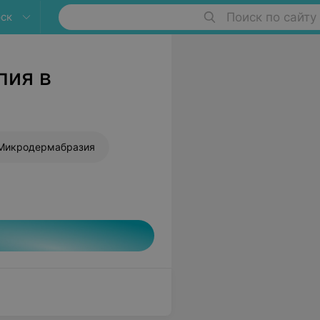
ск
Поиск по сайту
пия в
Микродермабразия