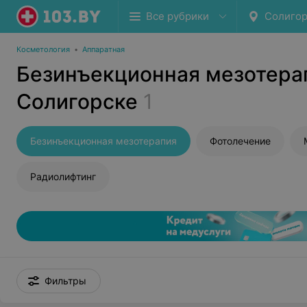
Все рубрики
Солигор
Косметология
•
Аппаратная
Безинъекционная мезотера
Солигорске
1
Безинъекционная мезотерапия
Фотолечение
Радиолифтинг
Фильтры