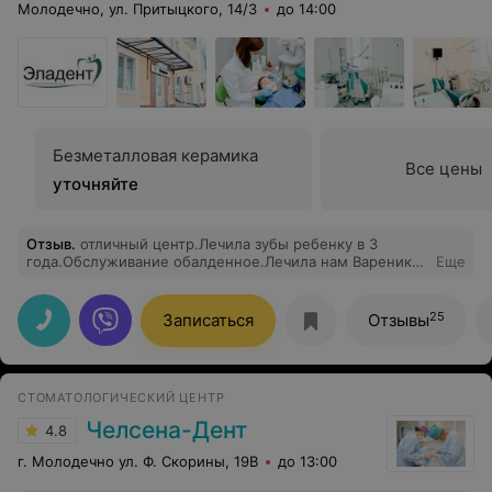
Молодечно, ул. Притыцкого, 14/3
до 14:00
Безметалловая керамика
Все цены
уточняйте
Отзыв
.
отличный центр.Лечила зубы ребенку в 3
года.Обслуживание обалденное.Лечила нам Вареник
Еще
Юлия Владимировна.Рекомендую всем.Прекрасный
подход к детям.Так как работает она в детской
стоматологии не работает ни один врач.Цены
25
Записаться
Отзывы
доступные.
СТОМАТОЛОГИЧЕСКИЙ ЦЕНТР
Челсена-Дент
4.8
г. Молодечно ул. Ф. Скорины, 19В
до 13:00