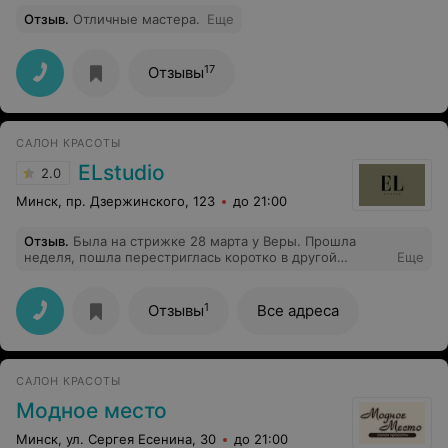
Отзыв
.
Отличные мастера.
Еще
17
Отзывы
САЛОН КРАСОТЫ
ELstudio
2.0
Минск, пр. Дзержинского, 123
до 21:00
Отзыв
.
Была на стрижке 28 марта у Веры. Прошла
неделя, пошла перестриглась коротко в другой
Еще
парикмахерской.Спрашивается, за что я отдала 60 руб
в этом салоне.Руки надо пообрывать таким мастерам.
Такое чувство, что стригут все, вторая
1
Отзывы
Все адреса
профессия,наверно, после тракториста, но
профессионалов нужно поискать.
САЛОН КРАСОТЫ
Модное место
Минск, ул. Сергея Есенина, 30
до 21:00