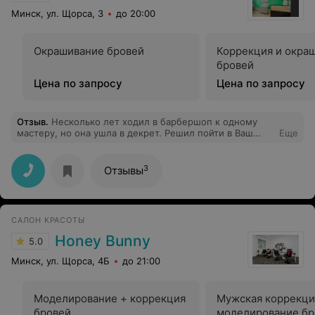
Минск, ул. Щорса, 3
до 20:00
Окрашивание бровей
Коррекция и окра
бровей
Цена по запросу
Цена по запросу
Отзыв
.
Несколько лет ходил в барбершоп к одному
мастеру, но она ушла в декрет. Решил пойти в Ваш
Еще
салон, так как был в том районе. В стрижке разницы
абсолютно никакой, но стоимость в 2 раза ДЕШЕВЛЕ. И
где же вы раньше были ?))) Большое спасибо мастеру
3
Отзывы
Лизе! Буду точно у вас через несколько недель.
САЛОН КРАСОТЫ
Honey Bunny
5.0
Минск, ул. Щорса, 4Б
до 21:00
Моделирование + коррекция
Мужская коррекци
бровей
моделирование бр