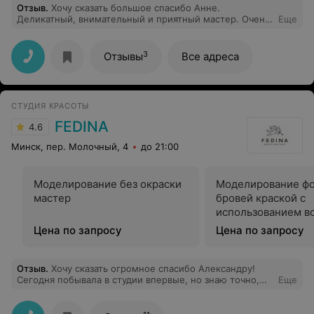
Отзыв
.
Хочу сказать большое спасибо Анне.
Деликатный, внимательный и приятный мастер. Очень
Еще
все понравилось, а уж как она чудесно и практически
безболезненно делает коррекцию! Ушла с радостью и,
думаю, еще не раз к ней вернусь.
3
Отзывы
Все адреса
СТУДИЯ КРАСОТЫ
FEDINA
4.6
Минск, пер. Молочный, 4
до 21:00
Моделирование без окраски
Моделирование ф
мастер
бровей краской с
использованием в
мастер
Цена по запросу
Цена по запросу
Отзыв
.
Хочу сказать огромное спасибо Александру!
Сегодня побывала в студии впервые, но знаю точно,
Еще
что теперь буду появляться там регулярно! Не
передать словами, насколько точно Александр
подобрал цвет, я даже не очень рассчитывала на такой