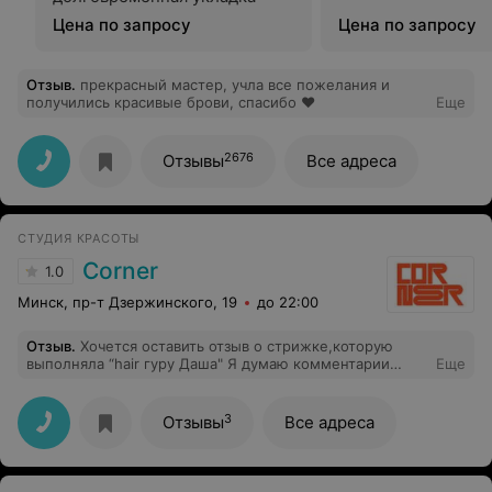
Цена по запросу
Цена по запросу
Отзыв
.
прекрасный мастер, учла все пожелания и
получились красивые брови, спасибо ❤️‍
Еще
2676
Отзывы
Все адреса
СТУДИЯ КРАСОТЫ
Corner
1.0
Минск, пр-т Дзержинского, 19
до 22:00
Отзыв
.
Хочется оставить отзыв о стрижке,которую
выполняла “hair гуру Даша" Я думаю комментарии
Еще
особо не нужны ,здесь и так всё понятно. Выплакано
много слез,ситуацию приняла ,все равно никак не
изменить. Просто не заблуждайтесь людей,что это
3
Отзывы
Все адреса
«hair гуру » Лет 10 назад в самой дешевой
парикмахерской стригли лучше.