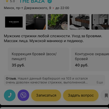
THE BAZA
5.0
Минск, пр-т Дзержинского, 9
до 22:00
Мужские стрижки любой сложности. Уход за бровями.
Массаж лица. Мужской маникюр и педикюр.
Коррекция бровей (воск/
Контурное окраши
пинцет)
бровей
35 руб.
40 руб.
Отзыв
.
Нашел данный барбершоп на 103 и остался
очень доволен качеством стрижки, выполненной
Еще
мастером Ксенией. Она профессионально подошла к
работе, учла все мои пожелания и предложила свои
советы, что сделало результат просто замечательным.
Записаться
Задать вопрос
Атмосфера в салоне приятная и уютная, а персонал
вежливый и дружелюбный. Обязательно вернусь снова
и снова!