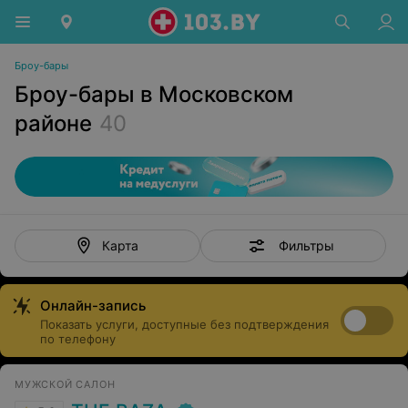
Броу-бары
Броу-бары в Московском
районе
40
Фильтры
Карта
Онлайн-запись
Показать услуги, доступные без подтверждения
по телефону
МУЖСКОЙ САЛОН