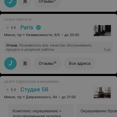
11
Отзывы
результат! Очень аккуратный, внимательный мастер
своего дела! Также хочу сказать огромное спасибо
Федору за то, что в течение уже трех недель
терпеливо пытался меня записать, подбирая удобное
САЛОН КРАСОТЫ
время (маленькие дети и работа — сложно подобрать
время). Но в конце концов мне повезло и я записалась
Paris
4.6
именно сегодня! Спасибо, ребята!
Минск, пр-т Независимости, 6/5
до 20:00
Отзыв
.
Понравилось все: качество обслуживания,
процесс и результат работы
Еще
10
Отзывы
Все адреса
ЦЕНТР ПОДОЛОГИИ И МАНИКЮРА
Студия 56
5.0
Минск, пр-т Дзержинского, 94
до 21:00
Комплекс окрашивание +
Окрашивание бров
долговременная укладка