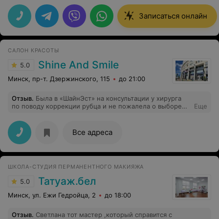
дальнейших процедурах. Индивидуальный подход.
Атмосфера в салоне отличная, время пролетело
Записаться онлайн
незаметно. Спасибо за красоту!
САЛОН КРАСОТЫ
Shine And Smile
5.0
Минск, пр-т. Дзержинского, 115
до 21:00
Отзыв
.
Была в «ШайнЭст» на консультации у хирурга
по поводу коррекции рубца и не пожалела о выборе
Еще
медицинского центра. Врач внимательно осмотрел,
задал уточняющие вопросы (Откуда появился рубец?
Как давно? Делала ли что-нибудь, чтобы его
Все адреса
скорректировать?). Подробно объяснил, какие сейчас
существуют методы коррекции, какие из них подходят
для меня. Отвечал на все вопросы спокойно и
дружелюбно, даже когда переспрашивала несколько
ШКОЛА-СТУДИЯ ПЕРМАНЕНТНОГО МАКИЯЖА
раз. Видно, что специалист опытный и
неравнодушный, умеет работать с людьми. Я получила
Татуаж.бел
5.0
четкие и понятные рекомендации. Спасибо!
Минск, ул. Ежи Гедройца, 2
до 18:00
Отзыв
.
Светлана тот мастер ,который справится с