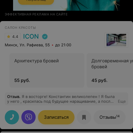
ЭФФЕКТИВНАЯ РЕКЛАМА НА САЙТЕ
САЛОН КРАСОТЫ
ICON
4.4
Минск, Ул. Рафиева, 55
до 21:00
Архитектура бровей
Долговременная у
бровей
55 руб.
45 руб.
Отзыв
.
Я в восторге! Константин великолепен ! Я была
у него , красилась под будущее наращивание, а после
Еще
нарастила волосы. Тон в тон и такой цвет шикарный
Спасибо огромное )))
14
Записаться
Отзывы