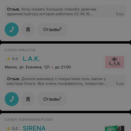
Отзыв
.
Хочу сказать большое спасибо девочке
администратору,которая работала 22.06.16
Еще
Профессионал! Вежливая, тактичная, участливая!
Приятно общаться с такими людьми!
5
Отзывы
САЛОН КРАСОТЫ
L.A.K.
5.0
Минск, ул. Есенина, 121
до 21:00
Отзыв
.
Делала маникюр с покрытием гель лаком у
мастера Ольги. Все очень понравилось, покрытие
Еще
стойкое, не отвалилось и не потрескались спустя 3
недели, форму ногтей мастер сделала аккуратную
1
Отзывы
САЛОН-ПАРИКМАХЕРСКАЯ
SIRENA
5.0