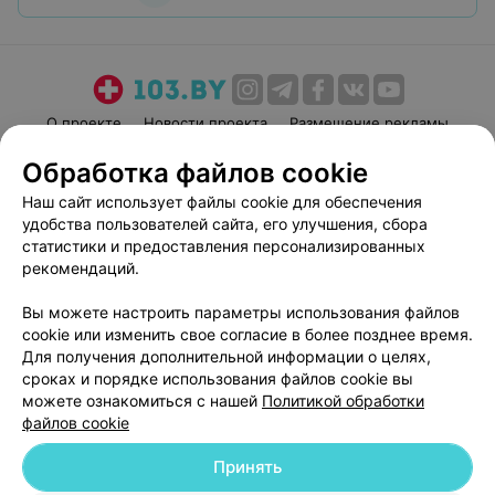
О проекте
Новости проекта
Размещение рекламы
Медицинский маркетинг
Публичный договор
Обработка файлов cookie
Пользовательское соглашение
Способы оплаты
Наш сайт использует файлы cookie для обеспечения
Вакансии
Партнеры
удобства пользователей сайта, его улучшения, сбора
статистики и предоставления персонализированных
Написать руководителю 103.by
рекомендаций.
Написать в поддержку
Персональные настройки cookie
Вы можете настроить параметры использования файлов
cookie или изменить свое согласие в более позднее время.
Обработка персональных данных
Для получения дополнительной информации о целях,
сроках и порядке использования файлов cookie вы
можете ознакомиться с нашей
Политикой обработки
файлов cookie
Принять
© 2026 ООО «Артокс Лаб», УНП 191700409
| 220012, Республика Беларусь,