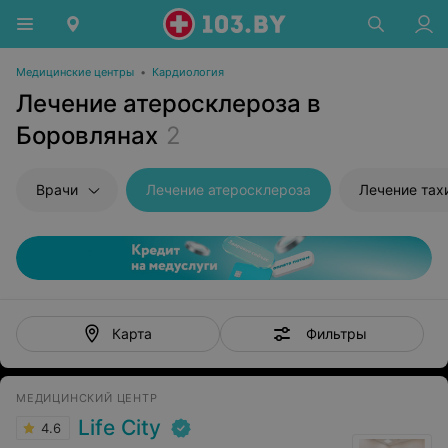
Медицинские центры
•
Кардиология
Лечение атеросклероза в
Боровлянах
2
Врачи
Лечение атеросклероза
Лечение тах
Фильтры
Карта
МЕДИЦИНСКИЙ ЦЕНТР
Life City
4.6