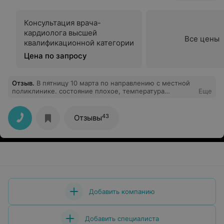
Консультация врача-
кардиолога высшей
Все цены
квалификационной категории
Цена по запросу
Отзыв
.
В пятницу 10 марта по направлению с местной
поликлинике. состояние плохое, температура
Еще
держится с 02.03.2023 (до 38,6 после сбивали),
09.03.2023 сдавали анализ крови в 37 поликлинике
Минска СОЭ 49, болит в груди дышать тяжело. Диагноз
43
Отзывы
не установлен. В больницу не положили, сказали
здорова. В приемном отделении взяли анализ крови
без СОЭ - это как? отношение к больным плохое!!! Что
за больница?
Добавить компанию
Добавить специалиста