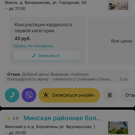
Минск, д. Валерьяново, ул. Городская, 5А
до 21:00
Консультация кардиолога
первой категории
45 руб.
Все цены
Запись по телефону
Записаться
Отзыв
.
Добрый день! Выражаю глубокую
благодарность врачу - гинекологу Станкевич Ольге
Еще
Борисовне медицинского центра "Лайф Сити (Life
City)". Спасибо вам огромное за ваше внимание,
тактичность, радушие и, конечно, профессионализм! К
Записаться онлайн
Отз
вам всегда приятно приходить, как на приём, так и на
консультацию. Пусть работа вливает в вас новые силы
и энергию, а также приносит вам ту отдачу, которую
вы от неё ожидаете. Желаю, чтобы каждый день
Минская районная больница
жизни приносил новые поводы для гордости, радости
3.0
и счастья! Крепкого вам здоровья и благополучия!
Минский р-н д. Боровляны ул. Фрунзенская, 1
до 20:00