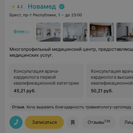
Новамед
4.2
Брест, пр-т Республики, 1
до 23:00
Многопрофильный медицинский центр, предоставляющ
медицинских услуг.
Консультация врача-
Консультация врач
кардиолога первой
кардиолога высше
квалификационной категории
квалификационной
45,21 руб.
50,21 руб.
Отзыв
.
Хочу выразить благодарность травматологу-ортопеду Леонарду Сергею Владимировичу за внимательное и чуткое отношение к пациентам,принятие правильного решения в лечении болезни,за талант и профессионализм,за любовь к выбранной профессии.Желаю Вам крепкого здоровья,благополучия,карьерного роста и только благодарны
738
Записаться
Отзывы
Лиц