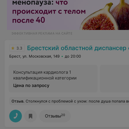
ЭФФЕКТИВНАЯ РЕКЛАМА НА САЙТЕ
Брестский областной диспансер спортивн
3.3
Брест, ул. Московская, 149
до 20:00
Консультация кардиолога 1
квалификационной категории
Цена по запросу
Отзыв
.
Столкнулся с проблемой с ухом: после душа попала вода в ухо и не вытекала. Посмотрел в интернете и понял что скорее всего серная пробка. Это по мнению других не опасно, но все равно немного боялся. Клинику нашел в интернете по запросу ЛОРа в Бресте. Сам не с Бреста, здесь временно и прописка друга( но с этим проблем не было ) Врач ЛОР просто чудо!! Она
20
Отзывы