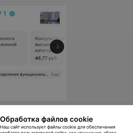
 1
иолога
Консультация кардиолога
ционной
высшей квалификационной
В
категории
46,77 руб.
тно позитивной атмосфере. Спасибо и успехов по жизни Вам, Ирина Александровна.
Еще
Обработка файлов cookie
Наш сайт использует файлы cookie для обеспечения
удобства пользователей сайта, его улучшения, сбора