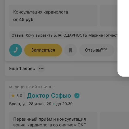
Консультация кардиолога
от 45 руб.
Отзыв
.
Хочу выразить БЛАГОДАРНОСТЬ Марине [отчество не запомнила]. Брест, Ленина. Была на sis-терапии. Со мной был 12-летний сын с аутизмом... Обычно сидит и ждёт меня. Но в этот раз прямо во время процедуры что-то переклинило и он стал ходить-бродить по кабинету... Специалист сказала, чтобы я лежала и не беспокоилась, хотя уже дум
9231
Записаться
Отзывы
Вс
Ещё 1 адрес
МЕДИЦИНСКИЙ КАБИНЕТ
Доктор Сэфью
5.0
Брест, ул. 28 июля, 29
до 20:30
Первичный приём и консультация
врача-кардиолога со снятием ЭКГ