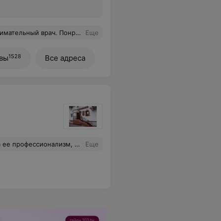
я приём, буду обращаться ещё раз.
Еще
1528
вы
Все адреса
 В целом, только положительные отзывы о центре, о медперсонале и о медработниках.
Еще