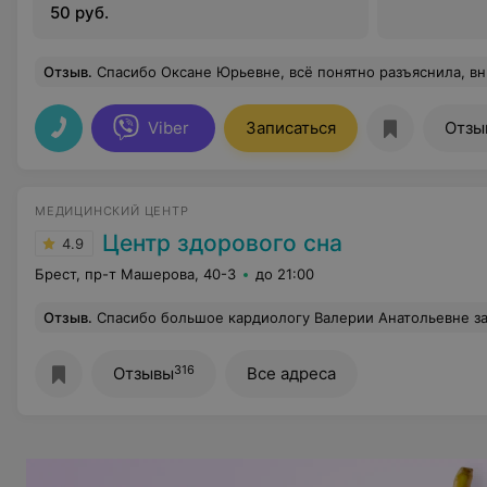
50 руб.
Отзыв
.
Спасибо Оксане Юрьевне, всё понятно разъяснила, внимательный врач. Понравилс
Viber
Записаться
Отзы
МЕДИЦИНСКИЙ ЦЕНТР
Центр здорового сна
4.9
Брест, пр-т Машерова, 40-3
до 21:00
Отзыв
.
Спасибо большое кардиологу Валерии Анатольевне за ее профессионализм, внимательность, тактичность, умение все объяснить пациенту. Замечательный врач и человек. Своё сердце доверяю только ей!
316
Отзывы
Все адреса