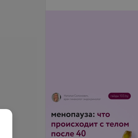
се цены