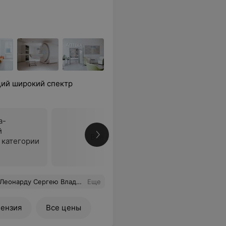
ий широкий спектр
а-
й
Все цены
 категории
х пациентов.Спасибо за Ваш нелегкий труд. Прошу руководство мед.цетра отметить доктора прияным бонусом к Новогодним праздникам!!!!!!
Еще
ензия
Все цены