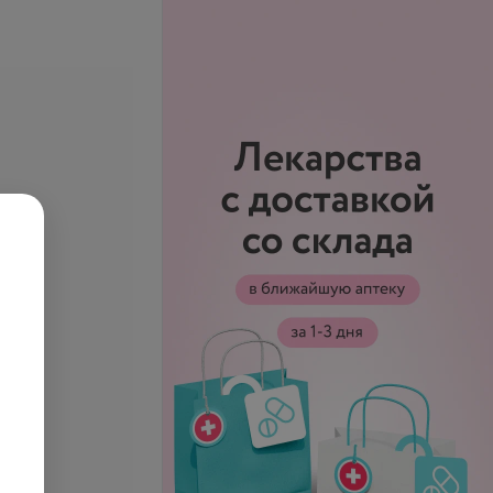
рафия
Рентгеноэндоваскулярная
ическая
эмболизация висцеральных
сосудов
уб.
670,11 руб.