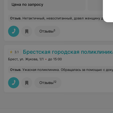
Цена по запросу
Отзыв
.
Нетактичный, невоспитанный, довел женщину до слез на ровном месте. Поменьше б
3
Отзывы
Брестская городская поликлини
3.1
Брест, ул. Жукова, 1/1
до 15:00
Отзыв
.
Ужасная поликлиника. Обращалась за помощью с документом от скорой помощи, на что проучила фразу «без талона не примем». В итоге гоняют несколько часов из кабинета в кабинет. Извинения принесли только дежурный врач и ее помощница ( безумно им благодарн
12
Отзывы