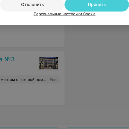
Отклонить
Принять
Персональные настройки Cookie
ы таких представителей в медицине
Еще
ка №3
а), к которым меня все время направляли. Нет уважения и желания работать с пациентами? Тогда не работайте.
Еще