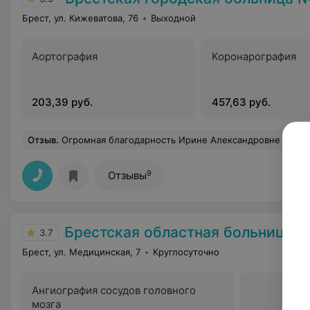
Брест, ул. Кижеватова, 76
Выходной
Аортография
Коронарография
203,39 руб.
457,63 руб.
Отзыв
.
Огромная благодарность Ирине Александровне - зав.отделения функциональной диагностики, за качественный приём(07.07.2026), диагностику, разъяснение процедуры и её результатов. В абсолю
9
Отзывы
Брестская областная больница
3.7
Брест, ул. Медицинская, 7
Круглосуточно
Ангиография сосудов головного
мозга