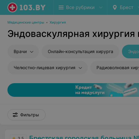
Все рубрики
Брест
Медицинские центры
•
Хирургия
Эндоваскулярная хирургия 
Врачи
Онлайн-консультация хирурга
Эндо
Челюстно-лицевая хирургия
Радиоволновая хир
Фильтры
Брестская городская больница №
3.5