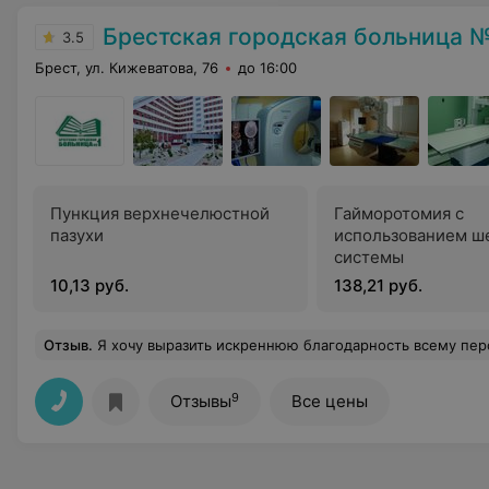
Брестская городская больница №
3.5
Брест, ул. Кижеватова, 76
до 16:00
Пункция верхнечелюстной
Гайморотомия с
пазухи
использованием ш
системы
10,13 руб.
138,21 руб.
Отзыв
.
Я хочу выразить искреннюю благодарность всему персоналу гинекологического отделения УЗ "Брестская городская больница №1" за высокий профессионализм, чуткость и внимательное отношение. Огромное спасибо моему лечащему врачу — Анатолию Михайловичу за проведённую операцию, за внимательность и профессионализм, а также старшей медицинской сестре Валентине Владимировне за внимательность, доброту и отзывчивость. Весь коллектив отделения работает слаженно, как единый механизм. Спасибо всему коллективу отделения:
9
Отзывы
Все цены