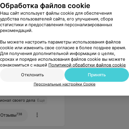
Обработка файлов cookie
Наш сайт использует файлы cookie для обеспечения
удобства пользователей сайта, его улучшения, сбора
статистики и предоставления персонализированных
рекомендаций.
Вы можете настроить параметры использования файлов
cookie или изменить свое согласие в более позднее время.
ий широкий спектр
Для получения дополнительной информации о целях,
сроках и порядке использования файлов cookie вы можете
ознакомиться с нашей
Политикой обработки файлов cookie
люстных
Гайморотомия с удалением
Отклонить
Принять
кист и инородных тел
В
Персональные настройки Cookie
954,18 руб.
ионал своего дела
Еще
738
Отзывы