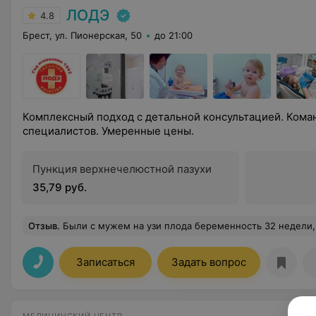
ЛОДЭ
4.8
Брест, ул. Пионерская, 50
до 21:00
Комплексный подход с детальной консультацией. Ком
специалистов. Умеренные цены.
Пункция верхнечелюстной пазухи
35,79 руб.
Отзыв
.
Были с мужем на узи плода беременность 32 недели, проводила его врач Гришин Наталья Валерьевна. Малейшая женщина и отличный специалист, все очень подробно рассказывала и показывала, без спешки и суеты. Ребенок отворачивался от камеры, но она делала все, чтобы его словит
Записаться
Задать вопрос