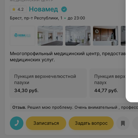
МЕДИЦИНСКИЙ ЦЕНТР
Новамед
4.2
Брест, пр-т Республики, 1
до 23:00
Многопрофильный медицинский центр, предоставляющ
медицинских услуг.
Пункция верхнечелюстной
Пункция верхнече
пазухи
пазух
34,30 руб.
44,77 руб.
Отзыв
.
Решил мою проблему. Очень внимательный , професс
Записаться
Задать вопрос