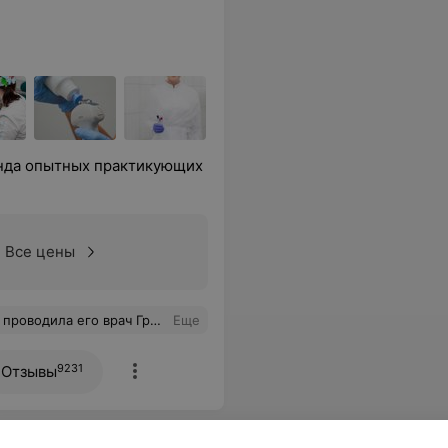
анда опытных практикующих
Все цены
ь. Нам очень понравился этот поход и снимки, которые удалось ей словить. Спасибо большое, с радостью вернемся еще.
Еще
9231
Отзывы