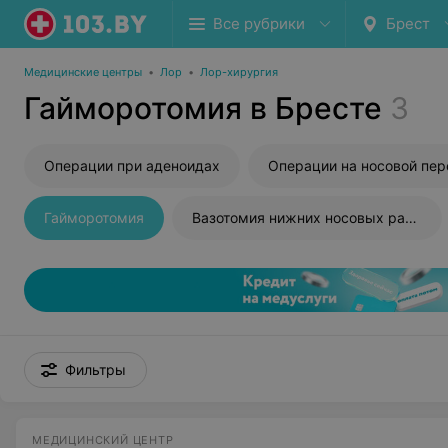
Все рубрики
Брест
Медицинские центры
•
Лор
•
Лор-хирургия
Гайморотомия в Бресте
3
Операции при аденоидах
Операции на носовой перегород
Гайморотомия
Вазотомия нижних носовых раковин
Фильтры
МЕДИЦИНСКИЙ ЦЕНТР