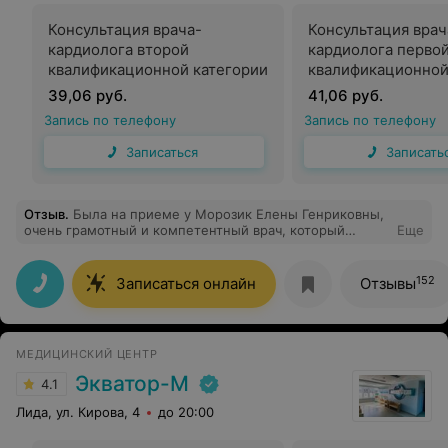
Консультация врача-
Консультация врач
кардиолога второй
кардиолога перво
квалификационной категории
квалификационной
39,06 руб.
41,06 руб.
Запись по телефону
Запись по телефону
Записаться
Записать
Отзыв
.
Была на приеме у Морозик Елены Генриковны,
очень грамотный и компетентный врач, который
Еще
всегда поднимет настроение) все подробно
рассказала, ответила на все вопросы и дала нужные
рекомендации) Очень отзывчивый врач, который помог
152
Записаться онлайн
Отзывы
на все 100%
МЕДИЦИНСКИЙ ЦЕНТР
Экватор-М
4.1
Лида, ул. Кирова, 4
до 20:00