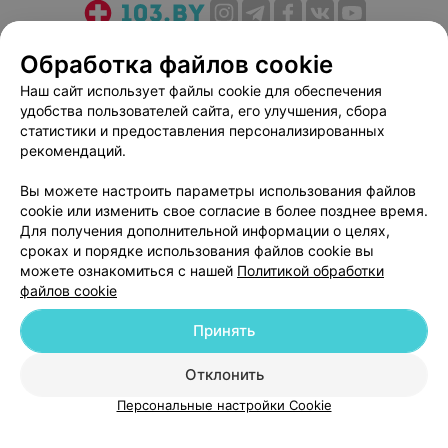
О проекте
Новости проекта
Размещение рекламы
Обработка файлов cookie
Медицинский маркетинг
Публичный договор
Наш сайт использует файлы cookie для обеспечения
Пользовательское соглашение
Способы оплаты
удобства пользователей сайта, его улучшения, сбора
Вакансии
Партнеры
статистики и предоставления персонализированных
рекомендаций.
Написать руководителю 103.by
Написать в поддержку
Вы можете настроить параметры использования файлов
cookie или изменить свое согласие в более позднее время.
Персональные настройки cookie
Для получения дополнительной информации о целях,
Обработка персональных данных
сроках и порядке использования файлов cookie вы
можете ознакомиться с нашей
Политикой обработки
файлов cookie
Принять
Отклонить
© 2026 ООО «Артокс Лаб», УНП 191700409
| 220012, Республика Беларусь,
г. Минск, улица Толбухина, 2, пом. 16 | help@103.by
Персональные настройки Cookie
Служба поддержки
+375 291212755