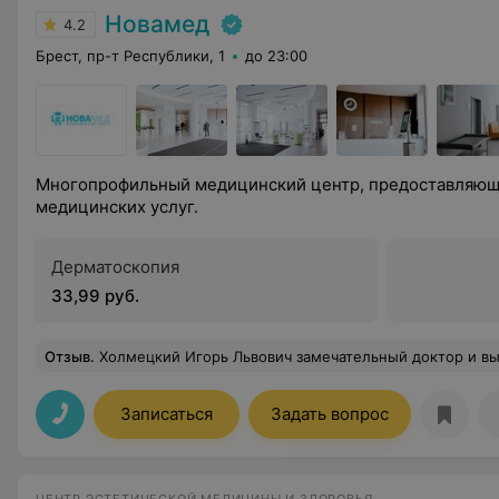
Новамед
4.2
Брест, пр-т Республики, 1
до 23:00
Многопрофильный медицинский центр, предоставляющ
медицинских услуг.
Дерматоскопия
33,99 руб.
Отзыв
.
Холмецкий Игорь Львович замечательный доктор и высококлассный специалист. Спокойный, тактичный и очень доброжелательный. Успехов доктору в его профессиональной деятельности и 
Записаться
Задать вопрос