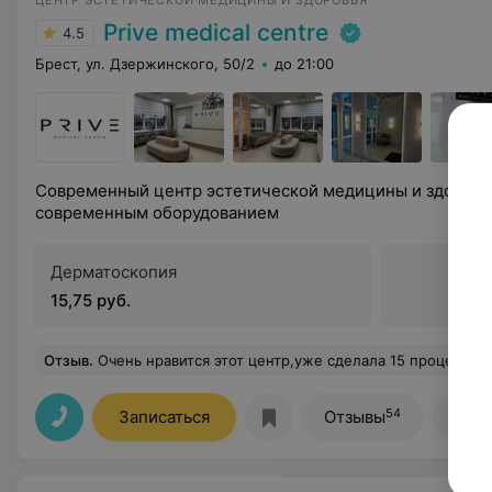
ЦЕНТР ЭСТЕТИЧЕСКОЙ МЕДИЦИНЫ И ЗДОРОВЬЯ
Prive medical centre
4.5
Брест, ул. Дзержинского, 50/2
до 21:00
Современный центр эстетической медицины и здоровь
современным оборудованием
Дерматоскопия
15,75 руб.
Отзыв
.
Очень нравится этот центр,уже сделала 15 процедур ☺️отдельно отметить хотелось бы Галину Ивано
54
Записаться
Отзывы
Лиц