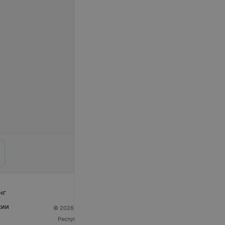
нг
сии
© 2026 ООО «Артокс Лаб», УНП 191700409
| 220012,
Республика Беларусь, г. Минск, улица Толбухина, 2,