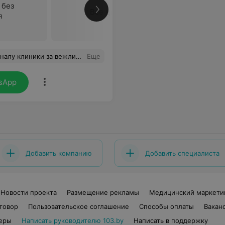
 без
Все цены
я
 профессионал своего дела. Спасибо Вам за все! Творческих Вам успехов, крепкого здоровья, сил и процветания!!!
Еще
sApp
Добавить компанию
Добавить специалиста
Новости проекта
Размещение рекламы
Медицинский маркети
говор
Пользовательское соглашение
Способы оплаты
Вакан
еры
Написать руководителю 103.by
Написать в поддержку