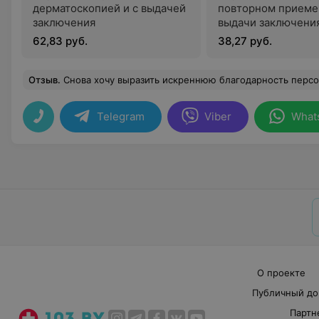
дерматоскопией и с выдачей
повторном приеме
заключения
выдачи заключени
62,83 руб.
38,27 руб.
Отзыв
.
Снова хочу выразить искреннюю благодарность персоналу клиники за вежливое и услужливое отношение к пациентам, а в особенности врачу ортодонту Бузук Екатерине Владимировне за качественный,аккуратный, а главное безболезненный прием. Екатерина Владимировна просто
Telegram
Viber
What
О проекте
Публичный до
Партн