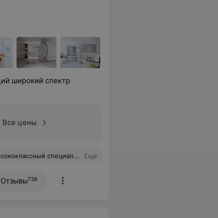
ий широкий спектр
Все цены
спасибо за отличный приём, на котором всё было разъяснено доступным языком!
Еще
738
Отзывы