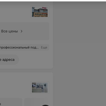
Все цены
е прошло быстро и без болезненно!
Еще
е адреса
и