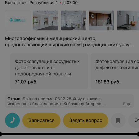
Брест, пр-т Республики, 1
с 07:00
Многопрофильный медицинский центр,
предоставляющий широкий спектр медицинских услуг.
Фотокоагуляция сосудистых
Фотокоагуляция с
дефектов кожи в
дефектов кожи ли
подбородочной области
71,07 руб.
181,83 руб.
Отзыв
.
Был на приеме 03.12.25 Хочу выразить
искреннюю благодарность Кабачкову Андрею
Еще
Николаевичу. Я не был у стоматолога почти 15 лет —
зубы мудрости начали разрушаться и причинять
дискомфорт, но страх перед стоматологами был
Записаться
Задать вопрос
О
сильнее. Когда стало понятно, что нужно удалять два
верхних зуба мудрости, я очень переживал. Но Андрей
Николаевич справился с задачей настолько
профессионально, что все мои страхи исчезли