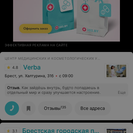
ЭФФЕКТИВНАЯ РЕКЛАМА НА САЙТЕ
ЦЕНТР МЕДИЦИНСКИХ И КОСМЕТОЛОГИЧЕСКИХ УСЛУГ
Verba
4.8
Брест, ул. Халтурина, 31б
с 09:00
Отзыв
.
Как зайдёшь внутрь, будто попадаешь в
отдельный мир и сразу улучшается настроение.
Еще
135
Отзывы
Все адреса
Брестская городская поликлиника №3
3.1