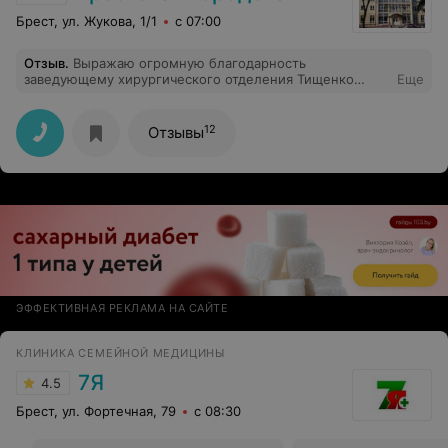
Брест, ул. Жукова, 1/1
с 07:00
Отзыв
.
Выражаю огромную благодарность
заведующему хирургического отделения Тищенко
Еще
Алексею Владимировичу!!! Попала в его
профессиональные руки случайно, и теперь для меня
он самый лучший хирург в Бресте! Больше бы таких
12
Отзывы
профессионалов своего дела!!!
ЭФФЕКТИВНАЯ РЕКЛАМА НА САЙТЕ
КЛИНИКА СЕМЕЙНОЙ МЕДИЦИНЫ
7Я
4.5
Брест, ул. Фортечная, 79
с 08:30