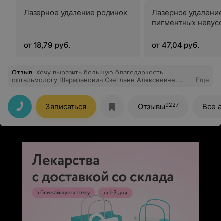
Лазерное удаление родинок
Лазерное удалени
пигментных невус
от 18,79 руб.
от 47,04 руб.
Отзыв
.
Хочу выразить большую благодарность
офтальмологу Шарафанович Светлане Алексеевне.
Еще
Впервые была на приёме у этого доктора и осталась
очень довольна. Светлана Алексеевна - настоящий
профессионал своего дела и приятный человек.
9227
Записаться
Отзывы
Все 
Вежливая, внимательная, в доступной форме
объясняет информацию. Планирую и дальше у неё
наблюдаться. Отдельное спасибо хочу сказать
медицинский сестре, которая работает со Светланой
Алексеевной.