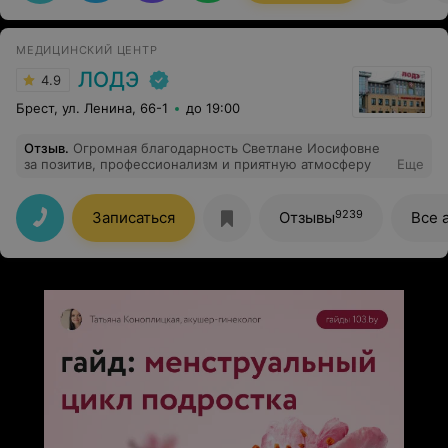
своего дела. Спасибо Вам за все! Творческих Вам
успехов, крепкого здоровья, сил и процветания!!!
МЕДИЦИНСКИЙ ЦЕНТР
ЛОДЭ
4.9
Брест, ул. Ленина, 66-1
до 19:00
Отзыв
.
Огромная благодарность Светлане Иосифовне
за позитив, профессионализм и приятную атмосферу
Еще
9239
Записаться
Отзывы
Все 