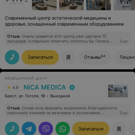
Современный центр эстетической медицины и
здоровья, оснащенный современным оборудованием
Отзыв
.
Очень нравится этот центр,уже сделала 15
процедур ☺️отдельно отметить хотелось бы Галину
Еще
Ивановну, очень приятная и отзывчивая девушка)
54
Записаться
Отзывы
Лицен
МЕДИЦИНСКИЙ ЦЕНТР
NICA MEDICA
4.9
Брест, ул. Гоголя, 1B
Выходной
Отзыв
.
Снова хочу выразить искреннюю благодарность
персоналу клиники за вежливое и услужливое
Еще
отношение к пациентам, а в особенности врачу
ортодонту Бузук Екатерине Владимировне за
качественный,аккуратный, а главное безболезненный
Записаться
прием. Екатерина Владимировна просто профессионал