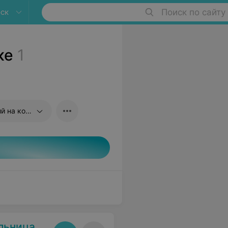
ск
Поиск по сайту
ке
1
 на коже
льница