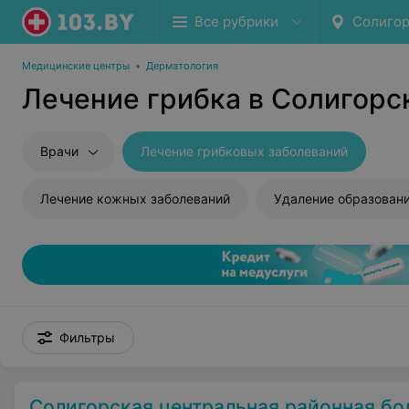
Все рубрики
Солигор
Медицинские центры
•
Дерматология
Лечение грибка в Солигорс
Врачи
Лечение грибковых заболеваний
Лечение кожных заболеваний
Удаление образований
Фильтры
Солигорская центральная районная бо