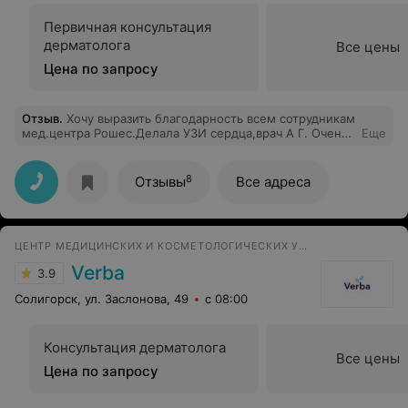
Первичная консультация
дерматолога
Все цены
Цена по запросу
Отзыв
.
Хочу выразить благодарность всем сотрудникам
мед.центра Рошес.Делала УЗИ сердца,врач А Г. Очень
Еще
внимательное отношение, компетентна в своем
деле.Я осталась очень довольна.Спасибо.
8
Отзывы
Все адреса
ЦЕНТР МЕДИЦИНСКИХ И КОСМЕТОЛОГИЧЕСКИХ УСЛУГ
Verba
3.9
Солигорск, ул. Заслонова, 49
с 08:00
Консультация дерматолога
Все цены
Цена по запросу