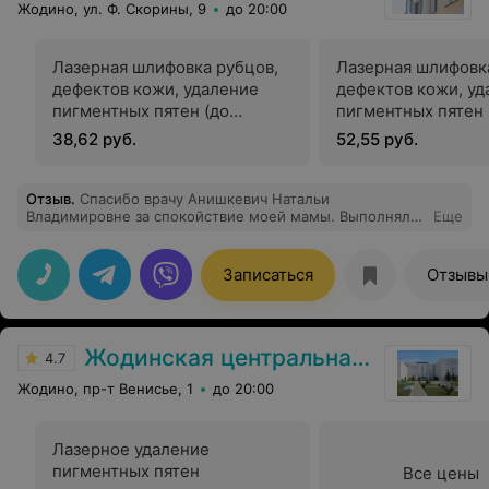
Жодино, ул. Ф. Скорины, 9
до 20:00
Лазерная шлифовка рубцов,
Лазерная шлифовк
дефектов кожи, удаление
дефектов кожи, уд
пигментных пятен (до
пигментных пятен 
1см.кв.)
2см.кв.)
38,62 руб.
52,55 руб.
Отзыв
.
Спасибо врачу Анишкевич Натальи
Владимировне за спокойствие моей мамы. Выполняли
Еще
в Гармонии гистероскопию.
Записаться
Отзывы
Жодинская центральная городская больница
4.7
Жодино, пр-т Венисье, 1
до 20:00
Лазерное удаление
пигментных пятен
Все цены