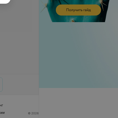
нг
сии
© 2026 ООО «Артокс Лаб», УНП 191700409
| 220012,