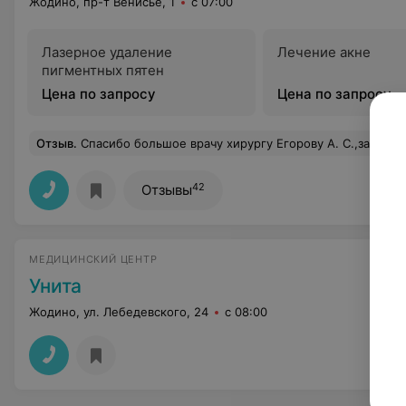
Жодино, пр-т Венисье, 1
с 07:00
Лазерное удаление
Лечение акне
пигментных пятен
Цена по запросу
Цена по запросу
Отзыв
.
Спасибо большое врачу хирургу Егорову А. С.,за хорошие отношения к пациентам и грамотное лечение,а также всему пе
42
Отзывы
МЕДИЦИНСКИЙ ЦЕНТР
Унита
Жодино, ул. Лебедевского, 24
с 08:00