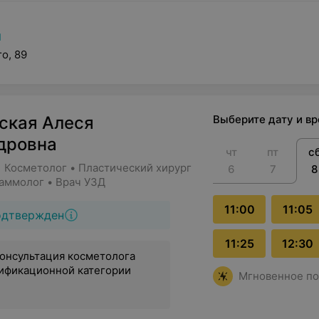
ы
о, 89
ская Алеся
Выберите дату и в
дровна
чт
пт
с
• Косметолог • Пластический хирург
6
7
8
Маммолог • Врач УЗД
11:00
11:05
одтвержден
11:25
12:30
онсультация косметолога
ификационной категории
Мгновенное по