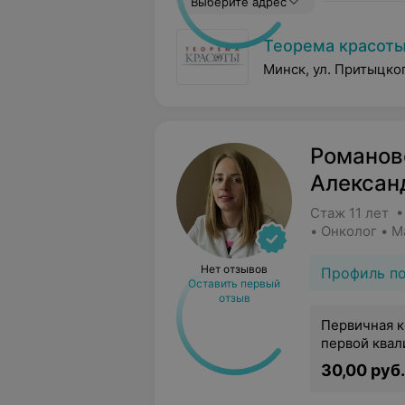
Выберите адрес
Теорема красот
Минск, ул. Притыцког
Романов
Алексан
Стаж 11 лет 
• Онколог • 
Нет отзывов
Профиль п
Оставить первый
отзыв
Первичная к
первой квал
30,00 руб.