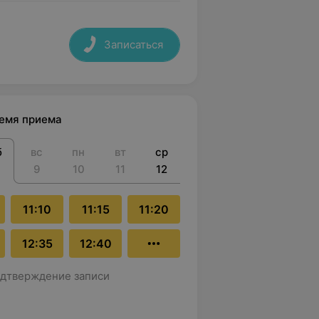
Записаться
ремя приема
б
вс
пн
вт
ср
9
10
11
12
11:10
11:15
11:20
12:35
12:40
дтверждение записи