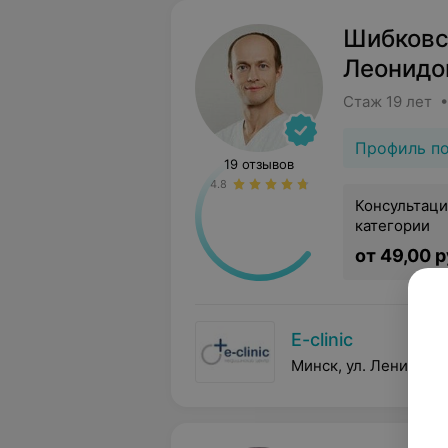
Шибковс
Леонидо
Стаж 19 лет 
Профиль п
19 отзывов
4.8
Консультаци
категории
от 49,00 р
E-clinic
Минск, ул. Ленина, 5