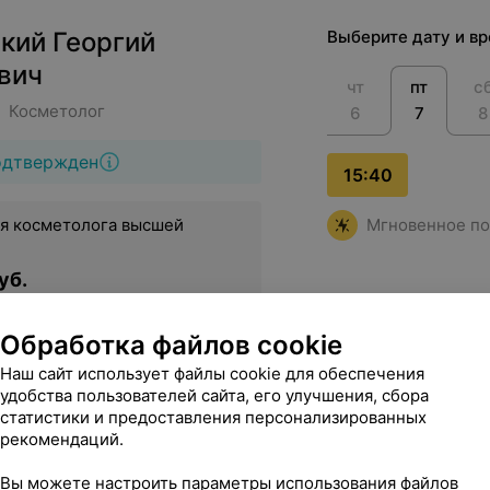
кий Георгий
Выберите дату и в
вич
чт
пт
с
• Косметолог
6
7
8
одтвержден
15:40
я косметолога высшей
Мгновенное по
уб.
Обработка файлов cookie
Наш сайт использует файлы cookie для обеспечения
удобства пользователей сайта, его улучшения, сбора
статистики и предоставления персонализированных
рекомендаций.
Вы можете настроить параметры использования файлов