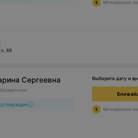
Мгновенное по
ы
о, 89
арина Сергеевна
Выберите дату и в
 Косметолог
Ближайш
одтвержден
Мгновенное по