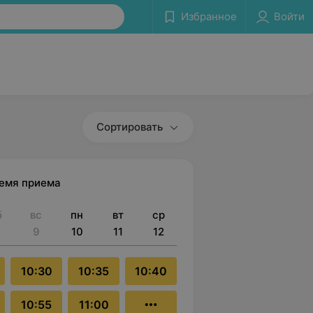
Избранное
Войти
Сортировать
ремя приема
б
вс
пн
вт
ср
9
10
11
12
10:30
10:35
10:40
10:55
11:00