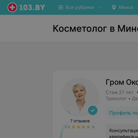
Все рубрики
Минск
Косметолог в Мин
Гром Ок
Стаж 27 лет 
Трихолог • Д
Профиль п
7 отзывов
3.6
Консультаци
квалификац