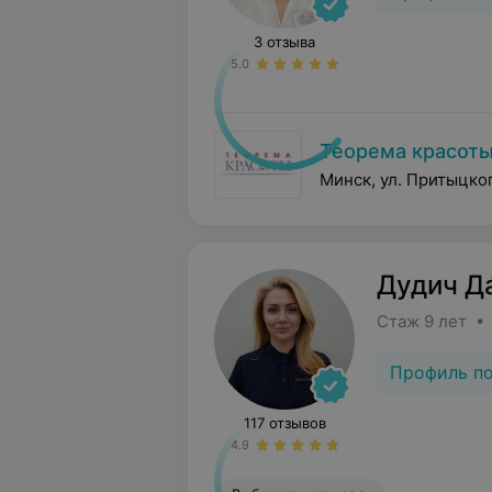
3 отзыва
5.0
Теорема красот
Минск, ул. Притыцког
Дудич Д
Стаж 9 лет •
Профиль п
117 отзывов
4.9