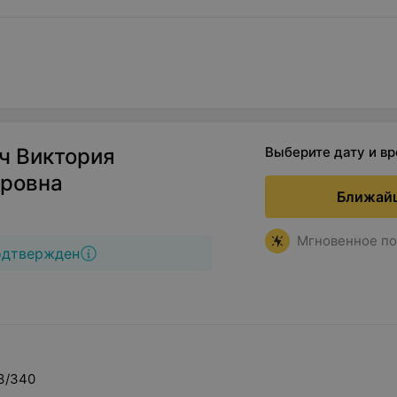
ч Виктория
Выберите дату и в
ровна
Ближайш
Мгновенное по
одтвержден
 3/340