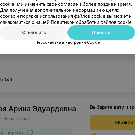
 Юлия Александровна
Выберите дату и в
cookie или изменить свое согласие в более позднее время.
Для получения дополнительной информации о целях,
сроках и порядке использования файлов cookie вы можете
Ближайш
ознакомиться с нашей
Политикой обработки файлов cookie
одтвержден
Отклонить
Принять
Мгновенное по
Персональные настройки Cookie
 3/340
ая Арина Эдуардовна
Выберите дату и в
• Косметолог
Ближайш
одтвержден