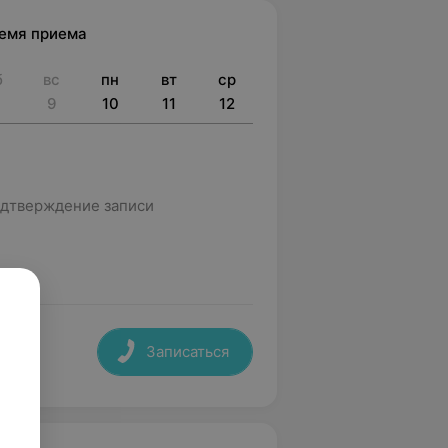
ремя приема
б
вс
пн
вт
ср
9
10
11
12
дтверждение записи
Записаться