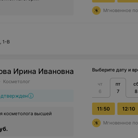
.
Мгновенное по
, 1-В
ова Ирина Ивановна
Выберите дату и в
• Косметолог
чт
пт
с
6
7
8
одтвержден
11:50
12:10
я косметолога высшей
Мгновенное по
уб.