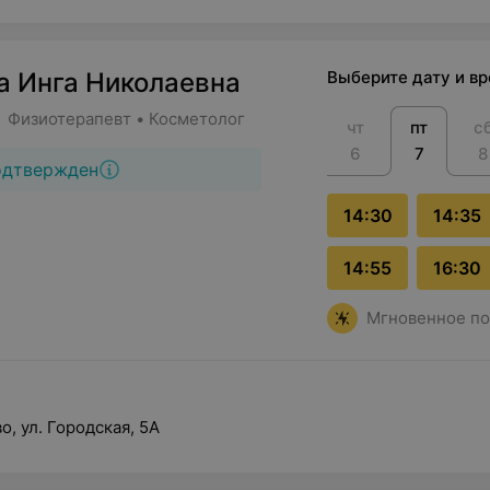
а Инга Николаевна
Выберите дату и в
• Физиотерапевт • Косметолог
чт
пт
с
6
7
8
одтвержден
14:30
14:35
14:55
16:30
Мгновенное по
о, ул. Городская, 5А