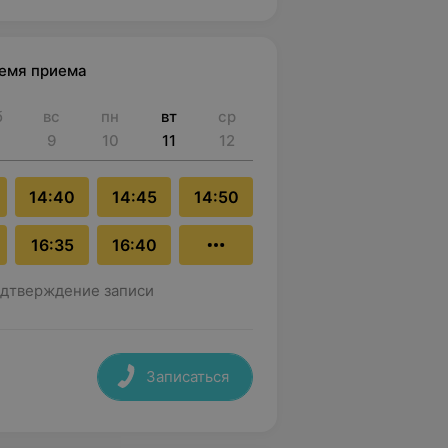
ремя приема
б
вс
пн
вт
ср
9
10
11
12
14:40
14:45
14:50
16:35
16:40
дтверждение записи
Записаться