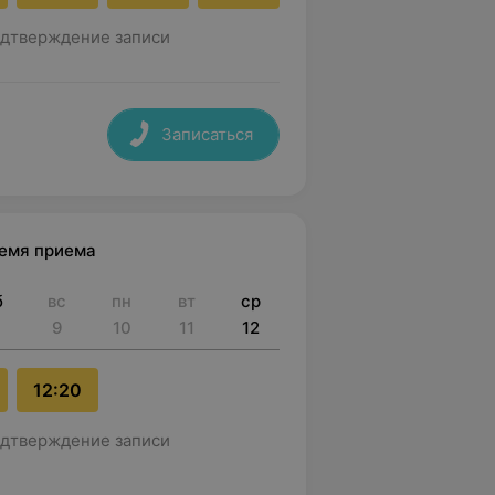
дтверждение записи
Записаться
ремя приема
б
вс
пн
вт
ср
9
10
11
12
12:20
дтверждение записи