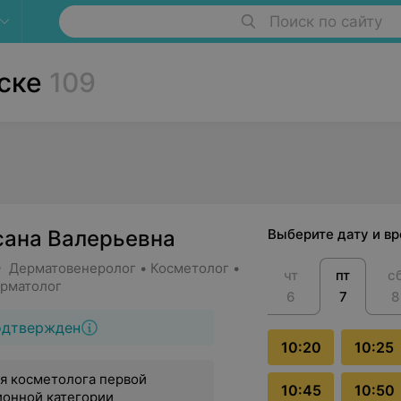
Поиск по сайту
ске
109
сана Валерьевна
Выберите дату и в
• Дерматовенеролог • Косметолог •
чт
пт
с
ерматолог
6
7
8
одтвержден
10:20
10:25
я косметолога первой
10:45
10:50
ионной категории