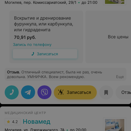
Могилев, пер. Комиссариатский, 29/1
до 21:00
Вскрытие и дренирование
фурункула, или карбункула,
или гидраденита
Все цены
70,91 руб.
Запись по телефону
Записаться
Отзыв
.
Отличный специалист, была не раз, очень
довольна. УМНИЧКА. Всем рекомендую.
Еще
Записаться
Отз
МЕДИЦИНСКИЙ ЦЕНТР
Новамед
4.2
Могилев, ул. Дзержинского, 7А
до 20:00