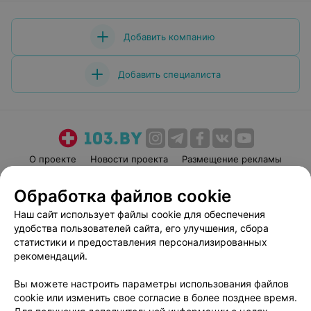
Добавить компанию
Добавить специалиста
О проекте
Новости проекта
Размещение рекламы
Медицинский маркетинг
Публичный договор
Обработка файлов cookie
Пользовательское соглашение
Способы оплаты
Наш сайт использует файлы cookie для обеспечения
Вакансии
Партнеры
удобства пользователей сайта, его улучшения, сбора
Написать руководителю 103.by
статистики и предоставления персонализированных
рекомендаций.
Написать в поддержку
Персональные настройки cookie
Вы можете настроить параметры использования файлов
Обработка персональных данных
cookie или изменить свое согласие в более позднее время.