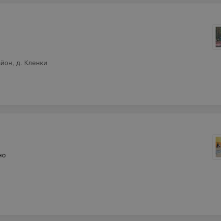
айон, д. Кленки
но