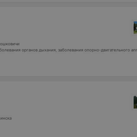
адошковичи
аболевания органов дыхания, заболевания опорно-двигательного ап
Минска