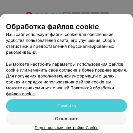
Обработка файлов cookie
О проекте
Новости проекта
Размещение рекламы
Медицинский маркетинг
Публичный договор
Наш сайт использует файлы cookie для обеспечения
удобства пользователей сайта, его улучшения, сбора
Пользовательское соглашение
Способы оплаты
статистики и предоставления персонализированных
Вакансии
Партнеры
рекомендаций.
Написать руководителю 103.by
Вы можете настроить параметры использования файлов
Написать в поддержку
cookie или изменить свое согласие в более позднее время.
Персональные настройки cookie
Для получения дополнительной информации о целях,
сроках и порядке использования файлов cookie вы
Обработка персональных данных
можете ознакомиться с нашей
Политикой обработки
файлов cookie
Принять
Отклонить
© 2026 ООО «Артокс Лаб», УНП 191700409
| 220012, Республика Беларусь,
Персональные настройки Cookie
г. Минск, улица Толбухина, 2, пом. 16 | help@103.by