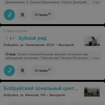
Дмитриевна, У. Оксана Васильевна, Спагис Дмитрий
Еще
Петрович . Вы навсегда оставили в душе самые теплые
чувства и эмоции.
35
Отзывы
СТОМАТОЛОГИЯ
Зубной ряд
4.7
Бобруйск, ул. Ульяновская, 35/31
Выходной
Отзыв
.
Только положительные эмоции получили при
обращении в клинику "Зубной ряд".Татьяна Петровна-
Еще
Вы профессионал с большой буквы. Огромная
признательность за вежливость, чуткость, доброту,
трепетное отношение к пациентам. Очень благодарны
47
Отзывы
администратору за внимание оказанное нам.
Спасибо!!!
Бобруйский зональный центр гигиены и эпидемиологии
Бобруйск, ул. Минская, 100
Выходной