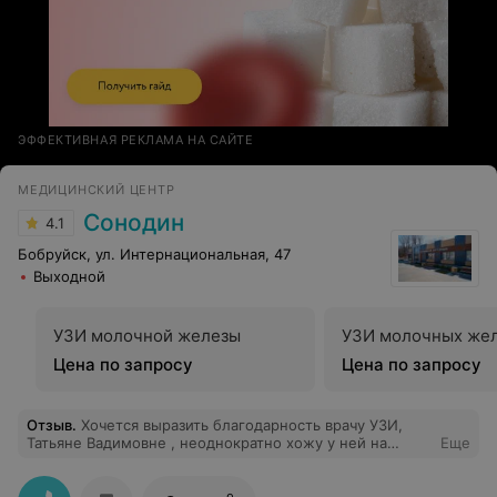
ЭФФЕКТИВНАЯ РЕКЛАМА НА САЙТЕ
МЕДИЦИНСКИЙ ЦЕНТР
Сонодин
4.1
Бобруйск, ул. Интернациональная, 47
Выходной
УЗИ молочной железы
УЗИ молочных же
Цена по запросу
Цена по запросу
Отзыв
.
Хочется выразить благодарность врачу УЗИ,
Татьяне Вадимовне , неоднократно хожу у ней на
Еще
УЗИ.Спасибо за прекрасное отношение и приятное
общение.Тот самый врач, который объяснит так,что
сразу все становится по полочкам. Профессионал