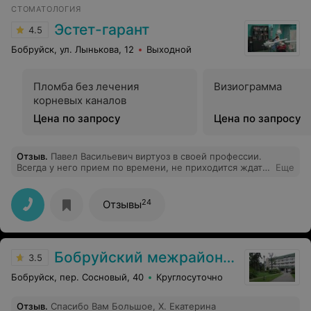
СТОМАТОЛОГИЯ
Эстет-гарант
4.5
Бобруйск, ул. Лынькова, 12
Выходной
Пломба без лечения
Визиограмма
корневых каналов
Цена по запросу
Цена по запросу
Отзыв
.
Павел Васильевич виртуоз в своей профессии.
Всегда у него прием по времени, не приходится ждать.
Еще
На какое время назначил, в такое и будешь сидеть в
кресле. Павел Васильевич ставил мне два Импланта. Я
думала, что он ещё не начинал ставить, а оказалось,
24
Отзывы
что уже можно уходить. Всё делает быстро,
безболезненно и с отличным результатом. Большое
спасибо, дай бог ему здоровья на долгие годы
Бобруйский межрайонный онкологический диспансер
3.5
Бобруйск, пер. Сосновый, 40
Круглосуточно
Отзыв
.
Спасибо Вам Большое, Х. Екатерина