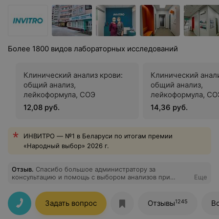
Более 1800 видов лабораторных исследований
Клинический анализ крови:
Клинический анали
общий анализ,
общий анализ,
лейкоформула, СОЭ
лейкоформула, СОЭ
обязательной «ру
12,08 руб.
14,36 руб.
микроскопией маз
ИНВИТРО — №1 в Беларуси по итогам премии
«Народный выбор» 2026 г.
Отзыв
.
Спасибо большое администратору за
консультацию и помощь с выбором анализов при
Еще
анемии. Медсестра взяла кровь не больно. Очереди не
было.
1245
Задать вопрос
Отзывы
В