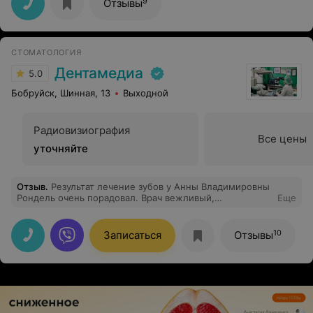
9
Отзывы
своего дела,к таким людям хочется возвращаться
СТОМАТОЛОГИЯ
Дентамедиа
5.0
Бобруйск, Шинная, 13
Выходной
Радиовизиография
Все цены
уточняйте
Отзыв
.
Результат лечение зубов у Анны Владимировны
Рондель очень порадовал. Врач вежливый,
Еще
внимательный а главное очень аккуратный в своей
работе.
10
Записаться
Отзывы