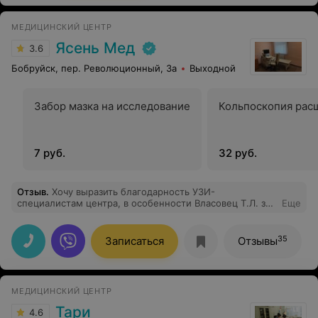
МЕДИЦИНСКИЙ ЦЕНТР
Ясень Мед
3.6
Бобруйск, пер. Революционный, 3а
Выходной
Забор мазка на исследование
Кольпоскопия рас
7 руб.
32 руб.
Отзыв
.
Хочу выразить благодарность УЗИ-
специалистам центра, в особенности Власовец Т.Л. за
Еще
профессионализм. Сразу чувствуется большой опыт
работы, доброжелательное отношение к пациентам и
грамотные рекомендации.
35
Записаться
Отзывы
МЕДИЦИНСКИЙ ЦЕНТР
Тари
4.6