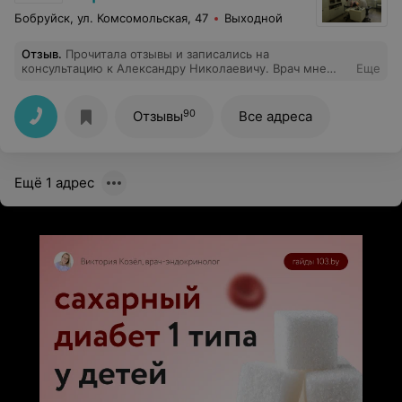
Бобруйск, ул. Комсомольская, 47
Выходной
Отзыв
.
Прочитала отзывы и записались на
консультацию к Александру Николаевичу. Врач мне
Еще
очень понравился, по моей проблеме все рассказал и
дал рекомендации. Планирую записаться к нему на
второй прием, а потом уже и на операцию.
90
Отзывы
Все адреса
Ещё 1 адрес