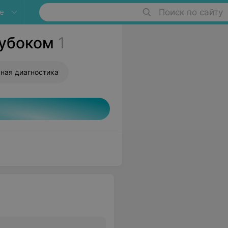
е
Поиск по сайту
лубоком
1
ная диагностика