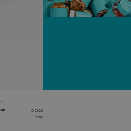
нг
сии
© 2026 ООО «Артокс Лаб», УНП 191700409
| 220012,
Республика Беларусь, г. Минск, улица Толбухина, 2,
пом. 16 | help@103.by
Служба поддержки
+375 291212755