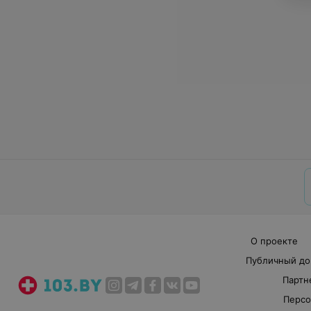
О проекте
Публичный до
Партн
Персо