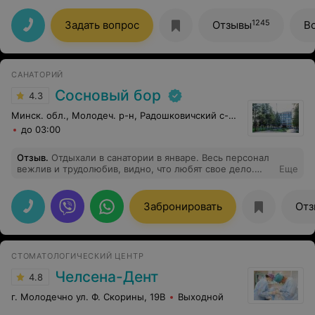
1245
Задать вопрос
Отзывы
В
САНАТОРИЙ
Сосновый бор
4.3
Минск. обл., Молодеч. р-н, Радошковичский c-с, 1
до 03:00
Отзыв
.
Отдыхали в санатории в январе. Весь персонал
вежлив и трудолюбив, видно, что любят свое дело.
Еще
Хорошая медицинская база, а самое главное Природа!
Забронировать
Отз
СТОМАТОЛОГИЧЕСКИЙ ЦЕНТР
Челсена-Дент
4.8
г. Молодечно ул. Ф. Скорины, 19В
Выходной