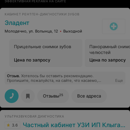
ЭФФЕКТИВНАЯ РЕКЛАМА НА САЙТЕ
КАБИНЕТ РЕНТГЕН-ДИАГНОСТИКИ ЗУБОВ
Эладент
Молодечно, ул. Волынца, 12
Выходной
Прицельные снимки зубов
Панорамный сним
челюстей
Цена по запросу
Цена по запросу
Отзыв
.
Хотелось бы оставить рекомендацию.
Пропишите, пожалуйста, на сайте, что касаемо,
Еще
детской стоматологии, Вы лечите зубки только "своим"
клиентам, а других деток, даже по острой боли,
отправляете в городскую стоматологию. Очень
25
Отзывы
Все адреса
неприятно, когда ребенок с зубной болью оказывается
в списке "чужих" и ему отказывают в помощи.
УЛЬТРАЗВУКОВАЯ ДИАГНОСТИКА
Частный кабинет УЗИ ИП Клыга В.К.
3.6