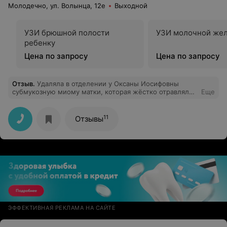
Молодечно, ул. Волынца, 12е
Выходной
УЗИ брюшной полости
УЗИ молочной же
ребенку
Цена по запросу
Цена по запросу
Отзыв
.
Удаляла в отделении у Оксаны Иосифовны
субмукозную миому матки, которая жёстко отравляла
Еще
мне жизнь. Просто огромная благодарность доктору с
золотыми руками за то, что сохранив орган, избавили
меня от этой неприятности!!! Низкий Вам поклон и
11
Отзывы
пусть хранит Вас Господь.
ЭФФЕКТИВНАЯ РЕКЛАМА НА САЙТЕ