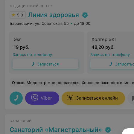
МЕДИЦИНСКИЙ ЦЕНТР
Линия здоровья
5.0
Барановичи, ул. Советская, 55
до 18:00
Экг
Холтер ЭКГ
19 руб.
48,20 руб.
Запись по телефону
Запись по телефону
Записаться
Записать
Отзыв
.
Медцентр мне понравился. Хорошее расположение, есть своя лаборатория, прекрасный сервис. Была на приеме у Ляшкевич Елены Валерьевны: замечательный специ
Viber
Записаться онлайн
САНАТОРИЙ
Санаторий «Магистральный»