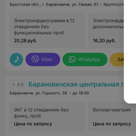
Брестская обл., г. Барановичи, ул. Гаевая, 61
Круглосуточно
Электрокардиограмма в 12
Электрокардиогра
отведениях без
дополнительных о
функциональных проб
20,28 руб.
16,20 руб.
Viber
WhatsApp
Заброни
Барановичская центральная пол
2.0
Барановичи, ул. Горького, 58
до 18:00
ЭКГ в 12 отведениях без
Велоэргометрия
функц. проб
Цена по запросу
Цена по запросу