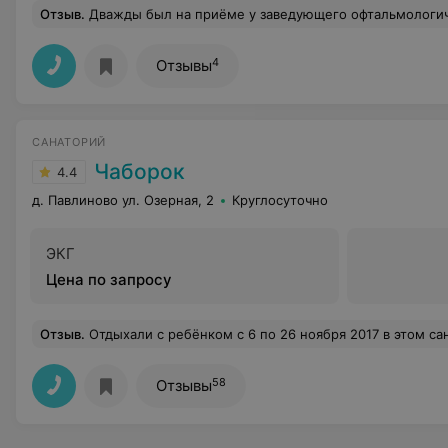
Отзыв
.
Дважды был на приёме у заведующего офтальмологическим отделением, он так и не смог достать сорину из глаза. Сказа
4
Отзывы
САНАТОРИЙ
Чаборок
4.4
д. Павлиново ул. Озерная, 2
Круглосуточно
ЭКГ
Цена по запросу
Отзыв
.
Отдыхали с ребёнком с 6 по 26 ноября 2017 в этом санатории первый раз и думаю что не последний. Всё просто супер. Медперсонал внимательный, отзывчивый .в столовой вкусная еда , в номерах чисто это конечно заслуга 
58
Отзывы