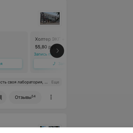
Холтер ЭКГ + АД
55,80 руб.
В
Запись по телефону
ся
Записаться
алист с большим опытом, очень добрая, внимательная и отзывчивая!
Еще
54
Отзывы