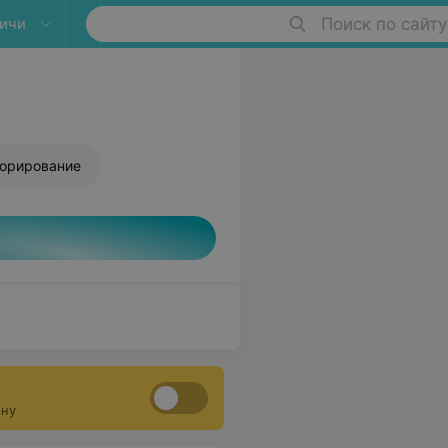
ичи
Поиск по сайту
торирование
ону