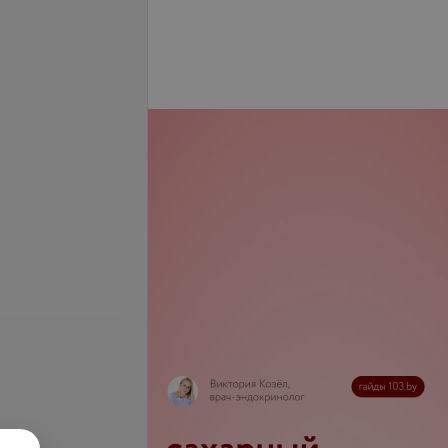
се цены