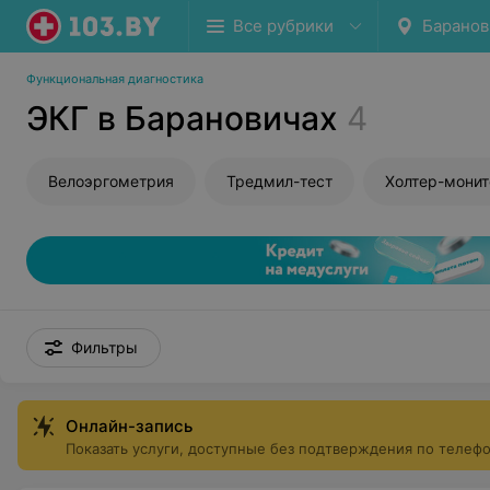
Все рубрики
Баранов
Функциональная диагностика
ЭКГ в Барановичах
4
Велоэргометрия
Тредмил-тест
Холтер-мони
Фильтры
Онлайн-запись
Показать услуги, доступные без подтверждения по телеф