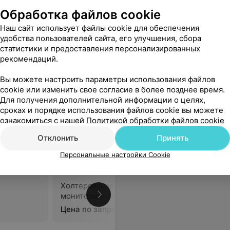
Обработка файлов cookie
Наш сайт использует файлы cookie для обеспечения
мма в
Электрокардиографическое
Электрок
удобства пользователей сайта, его улучшения, сбора
тведениях
исследование с непрерывной
исследов
статистики и предоставления персонализированных
суточной регистрацией
дозирова
рекомендаций.
электрокардиограммы в
нагрузко
123,44 руб.
79,57 руб
период свободной
тредмилт
Вы можете настроить параметры использования файлов
активности пациента
cookie или изменить свое согласие в более позднее время.
(холтеровское
Для получения дополнительной информации о целях,
ровать
мониторирование)
сроках и порядке использования файлов cookie вы можете
стандартное
ознакомиться с нашей
Политикой обработки файлов cookie
Отклонить
Принять
иклиника
Персональные настройки Cookie
Холтеровское
мониторирование
В
Цена по запросу