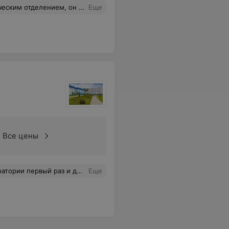
л: идите в платную, там за деньги точно достанут.
Еще
Все цены
горничных.И вообще мы с ребёнком не хотели уезжать домой.Огромное спасибо всему персоналу.
Еще