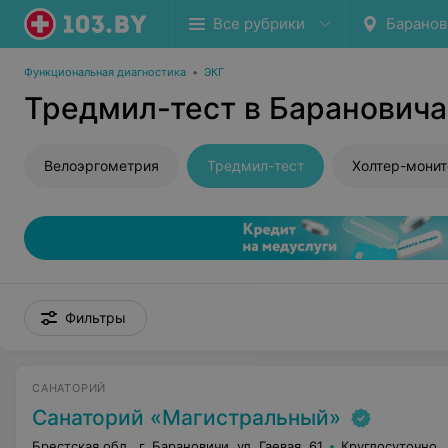
Все рубрики
Баранов
Функциональная диагностика
•
ЭКГ
Тредмил-тест в Барановича
Велоэргометрия
Тредмил-тест
Холтер-мони
Фильтры
САНАТОРИЙ
Санаторий «Магистральный»
Брестская обл., г. Барановичи, ул. Гаевая, 61
Круглосуточно