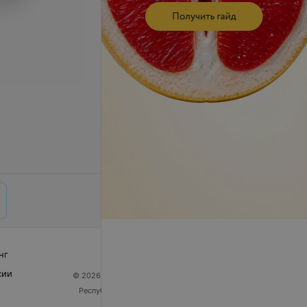
нг
сии
© 2026 ООО «Артокс Лаб», УНП 191700409
| 220012,
Республика Беларусь, г. Минск, улица Толбухина, 2,
пом. 16 | help@103.by