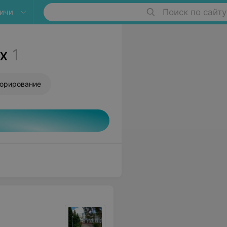
ичи
Поиск по сайту
х
1
торирование