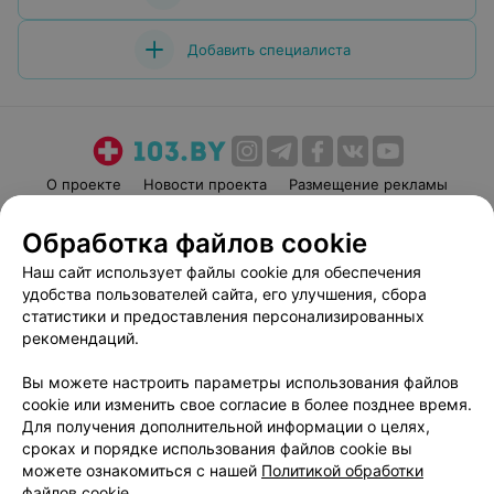
Добавить специалиста
О проекте
Новости проекта
Размещение рекламы
Медицинский маркетинг
Публичный договор
Обработка файлов cookie
Пользовательское соглашение
Способы оплаты
Наш сайт использует файлы cookie для обеспечения
Вакансии
Партнеры
удобства пользователей сайта, его улучшения, сбора
Написать руководителю 103.by
статистики и предоставления персонализированных
рекомендаций.
Написать в поддержку
Персональные настройки cookie
Вы можете настроить параметры использования файлов
Обработка персональных данных
cookie или изменить свое согласие в более позднее время.
Для получения дополнительной информации о целях,
сроках и порядке использования файлов cookie вы
можете ознакомиться с нашей
Политикой обработки
файлов cookie