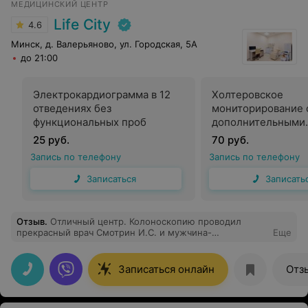
МЕДИЦИНСКИЙ ЦЕНТР
Life City
4.6
Минск, д. Валерьяново, ул. Городская, 5А
до 21:00
Электрокардиограмма в 12
Холтеровское
отведениях без
мониторирование 
функциональных проб
дополнительными
функциями
25 руб.
70 руб.
Запись по телефону
Запись по телефону
Записаться
Записать
Отзыв
.
Отличный центр. Колоноскопию проводил
прекрасный врач Смотрин И.С. и мужчина-
Еще
анестезтолог. Не больно! Не страшно! Все продумано,
даже нет ощущения неловкости! Рекомендую врача
Смотрина И.С. , его бригаду и медцентр Лайф Сити!
Записаться онлайн
Отз