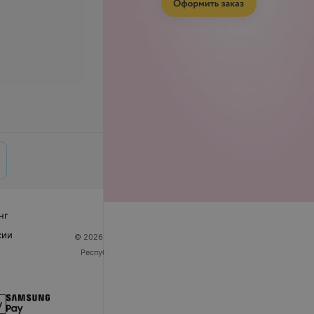
нг
сии
© 2026 ООО «Артокс Лаб», УНП 191700409
| 220012,
Республика Беларусь, г. Минск, улица Толбухина, 2,
пом. 16 | help@103.by
Служба поддержки
+375 291212755