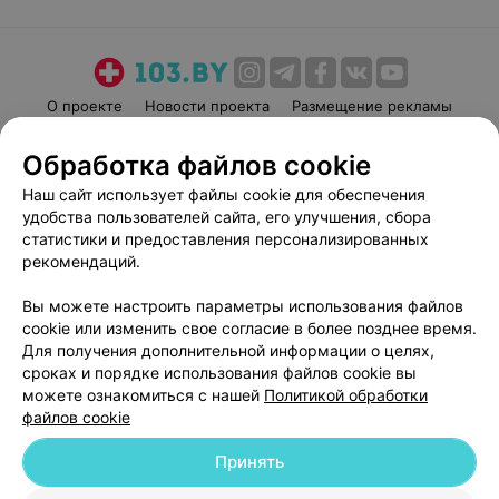
О проекте
Новости проекта
Размещение рекламы
Медицинский маркетинг
Публичный договор
Обработка файлов cookie
Пользовательское соглашение
Способы оплаты
Наш сайт использует файлы cookie для обеспечения
Вакансии
Партнеры
удобства пользователей сайта, его улучшения, сбора
Написать руководителю 103.by
статистики и предоставления персонализированных
рекомендаций.
Написать в поддержку
Персональные настройки cookie
Вы можете настроить параметры использования файлов
Обработка персональных данных
cookie или изменить свое согласие в более позднее время.
Для получения дополнительной информации о целях,
сроках и порядке использования файлов cookie вы
можете ознакомиться с нашей
Политикой обработки
файлов cookie
Принять
© 2026 ООО «Артокс Лаб», УНП 191700409
| 220012, Республика Беларусь,