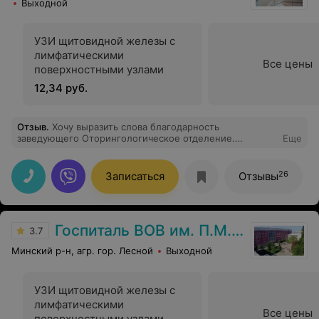
Выходной
УЗИ щитовидной железы с
лимфатическими
Все цены
поверхностными узлами
12,34 руб.
Отзыв
.
Хочу выразить слова благодарность
заведующего Оторингологическое отделение.
Еще
Жигальскому Дмитрию Геннадьевичу. Благодарю Вас,
доктор. У Вас золотые руки, Вы — чуткий врач, Вы —
мой спаситель. Я Вам бесконечно благодарна за
26
Записаться
Отзывы
высокий профессионализм, внимательность и заботу.
Отдельная моя благодарность за Ваши добрые и
теплые слова поддержки, слова, которые тоже лечат.
От всего сердца желаю Вам и Вашей семье мира и
Госпиталь ВОВ им. П.М. Машерова
благополучия. Поциент Чипурко Екатерина
3.7
Анатольевна, палата номер 5. Из города Вилейка.
Минский р-н, агр. гор. Лесной
Выходной
УЗИ щитовидной железы с
лимфатическими
Все цены
поверхностными узлами