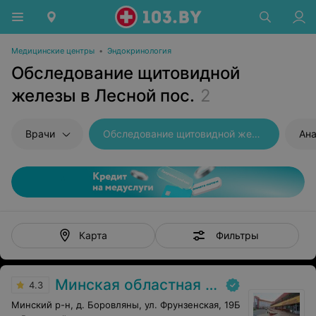
Медицинские центры
•
Эндокринология
Обследование щитовидной
железы в Лесной пос.
2
Врачи
Обследование щитовидной железы
Ана
Фильтры
Карта
Минская областная детская клиническая больница
4.3
Минский р-н, д. Боровляны, ул. Фрунзенская, 19Б