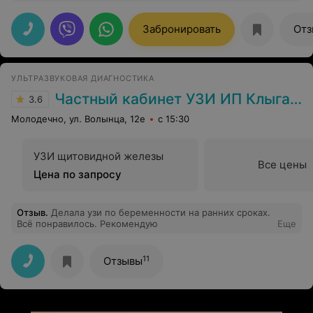
, что координация работы , гостеприимность , качество
оказываемых услуг, профессионализм медперсонала
зависит от главы этого санатория-Сергея
Забронировать
Отз
Александровича Гвардияна!
УЛЬТРАЗВУКОВАЯ ДИАГНОСТИКА
Частный кабинет УЗИ ИП Клыга В.К.
3.6
Молодечно, ул. Волынца, 12е
с 15:30
УЗИ щитовидной железы
Все цены
Цена по запросу
Отзыв
.
Делала узи по беременности на ранних сроках.
Всё понравилось. Рекомендую
Еще
11
Отзывы