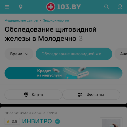
Медицинские центры
•
Эндокринология
Обследование щитовидной
железы в Молодечно
3
Врачи
Обследование щитовидной железы
Ана
Фильтры
Карта
НЕЗАВИСИМАЯ ЛАБОРАТОРИЯ
ИНВИТРО
3.9