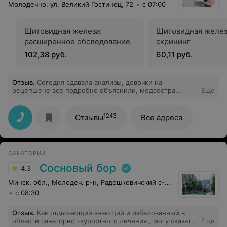
Молодечно, ул. Великий Гостинец, 72
с 07:00
Щитовидная железа:
Щитовидная желез
расширенное обследование
скрининг
102,38 руб.
60,11 руб.
Отзыв
.
Сегодня сдавала анализы, девочки на
рецепшене все подробно объяснили, медсестра
Еще
уколола так, что даже не почувствовала . Приятный
бонус кофе
1243
Отзывы
Все адреса
САНАТОРИЙ
Сосновый бор
4.3
Минск. обл., Молодеч. р-н, Радошковичский c-с, 1
с 08:30
Отзыв
.
Как отдыхающий знающий и избалованный в
области санаторно -курортного лечения , могу сказать
Еще