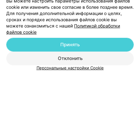
Вы можете настроить параметры использования файлов
cookie или изменить свое согласие в более позднее время.
Для получения дополнительной информации о целях,
Добавить специалиста
сроках и порядке использования файлов cookie вы
можете ознакомиться с нашей
Политикой обработки
файлов cookie
Принять
О проекте
Новости проекта
Размещение рекламы
Отклонить
Медицинский маркетинг
Публичный договор
Персональные настройки Cookie
Пользовательское соглашение
Способы оплаты
Вакансии
Партнеры
Написать руководителю 103.by
Написать в поддержку
Персональные настройки cookie
Обработка персональных данных