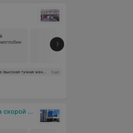
й
емоглобин
Все цены
т останавливать нельзя, идёт тут деловая "красавица". Возможно она подумала, что я тут ковид разношу, я не знаю. Но таких волей в своей адрес не слышала никогда в жизни. Ваш персонал 60+ оборзел совсем, думаю воспитывать поздно.
Еще
нской помощи