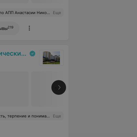
ориально отношусь к данной поликлинике и очень доволен оказанием медицинской помощи.
Еще
219
ывы
испансер
Все цены
евне за чуткость, заботу и доброту. Спасибо медработникам перевязочного кабинета, санитаркам и работникам столовой!!!
Еще