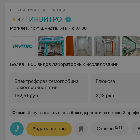
НЕЗАВИСИМАЯ ЛАБОРАТОРИЯ
ИНВИТРО
4.7
Могилев, пр-т Шмидта, 54а
с 07:00
Более 1800 видов лабораторных исследований
Электрофорез гемоглобина.
Глюкоза
Гемоглобинопатии
152,51 руб.
3,12 руб.
Отзыв
.
Хочу выразить слова благодарности за высокий профессионализм, оперативность и индивидуальный подход к каждому пациенту. Обращаемся за помощью всей семьей. Качество услуг на вы
1243
Задать вопрос
Отзывы