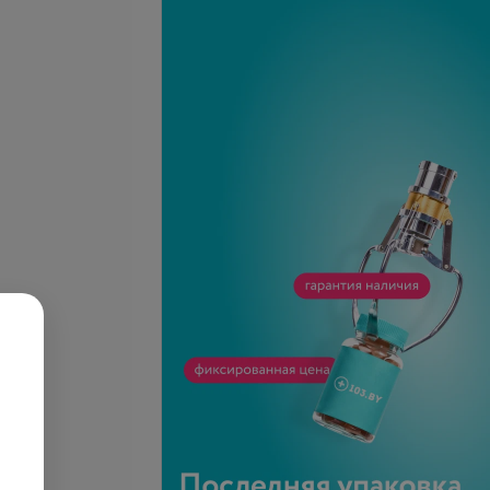
ение
Определение
анного гемоглобина
гликированного гемоглобина
заторе Beckman
методом высокоэффективной
U 480 (с
жидкостной хроматографии
.
14,30 руб.
ванием ланцета)
из капиллярной крови