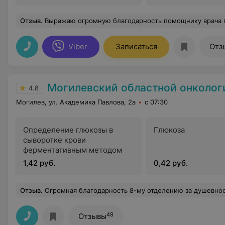
Отзыв
.
Выражаю огромную благодарность помощнику врача по АПП Анастасии Николаевне за хорошую работу ,понимание и чуткость. Также хочу отметить доброжелательное отношение работников регистратуры. Террит
Viber
Записаться
Отз
Могилевский областной онкологический д
4.8
Могилев, ул. Академика Павлова, 2а
с 07:30
Определение глюкозы в
Глюкоза
сыворотке крови
ферментативным методом
1,42 руб.
0,42 руб.
Отзыв
.
Огромная благодарность 8-му отделению за душевность, терпение и понимание. Особая благодарность Б. Павлу Валерьевичу за профессионализм, помощь и особый подход к своим пациентам. Большое спасибо медсестрам: Татьяне Юрьевне, Татьяне Леонидовне, Ирине Иосифовне, Анастасии Андре
48
Отзывы