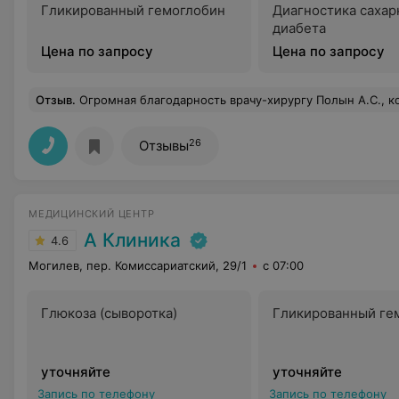
Гликированный гемоглобин
Диагностика сахар
диабета
Цена по запросу
Цена по запросу
Отзыв
.
Огромная благодарность врачу-хирургу Полын А.С., который меня оперировал. Настоящий профессионал, он уверенно и безболезненно провёл оп
26
Отзывы
МЕДИЦИНСКИЙ ЦЕНТР
А Клиника
4.6
Могилев, пер. Комиссариатский, 29/1
с 07:00
Глюкоза (сыворотка)
Гликированный ге
уточняйте
уточняйте
Запись по телефону
Запись по телефону