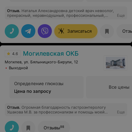
Отзыв
.
Наталья Александровна детский врач невоолог,
прекрасный, неравнодушный, профессиональный,
Еще
грамотный доктор. Я так давно не встречала таких
докторов. Рекомендую!
Записаться
Отз
Могилевская ОКБ
4.6
Могилев, ул. Бялыницкого-Бирули, 12
Выходной
Определение глюкозы
Все цены
Цена по запросу
Отзыв
.
Огромная благодарность гастроэнтерологу
Ушакова М.В. за профессионализм и помощь моей
Еще
маме, прибывшей в тяжёлом состоянии из Шклова.
Благодаря вам ей стало гораздо лучше! Спасибо
98
Отзывы