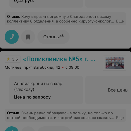
0,42 руб.
Отзыв
.
Хочу выразить огромную благодарность всему
коллективу 8 отделения, а особенно хирургу-онкологу
Еще
Бакшееву Павлу Валерьевичу за внимательность,
чуткость и понимающее отношение к пациентам!!!
48
Отзывы
«Поликлиника №5» г. Могилев
3.5
Могилев, пр-т Витебский, 42
с 09:00
Анализ крови на сахар
(глюкозу)
Все цены
Цена по запросу
Отзыв
.
Очень редко обращаюсь в пол-ку, но только по
острой необходимости, и каждый раз хочется сказать,
Еще
что последний! Это ужасная поликлиника с ужасным
отношение! 26.01.22 обратились с мужем в красную