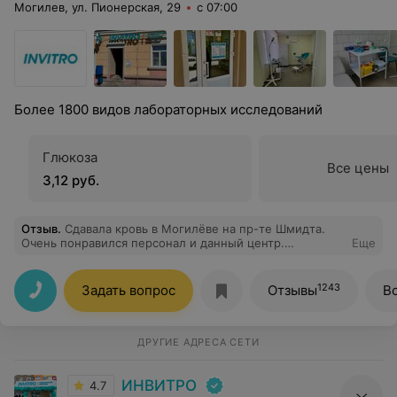
Могилев, ул. Пионерская, 29
с 07:00
Более 1800 видов лабораторных исследований
Глюкоза
Все цены
3,12 руб.
Отзыв
.
Сдавала кровь в Могилёве на пр-те Шмидта.
Очень понравился персонал и данный центр.
Еще
Вежливое обслуживание, кровь взяли быстро и
безболезненно, хотя у меня не самые хорошие вены,
подключили к бонусной программе, бесплатный
1243
Задать вопрос
Отзывы
В
горячий шоколад. Спасибо, если сдавать анализы, то
только у вас!!!
ДРУГИЕ АДРЕСА СЕТИ
ИНВИТРО
4.7