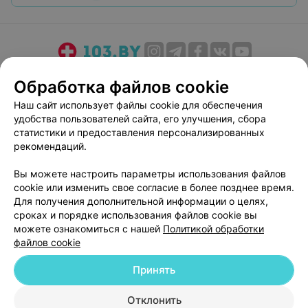
О проекте
Новости проекта
Размещение рекламы
Обработка файлов cookie
Медицинский маркетинг
Публичный договор
Наш сайт использует файлы cookie для обеспечения
Пользовательское соглашение
Способы оплаты
удобства пользователей сайта, его улучшения, сбора
Вакансии
Партнеры
статистики и предоставления персонализированных
рекомендаций.
Написать руководителю 103.by
Написать в поддержку
Вы можете настроить параметры использования файлов
cookie или изменить свое согласие в более позднее время.
Персональные настройки cookie
Для получения дополнительной информации о целях,
Обработка персональных данных
сроках и порядке использования файлов cookie вы
можете ознакомиться с нашей
Политикой обработки
файлов cookie
Принять
Отклонить
© 2026 ООО «Артокс Лаб», УНП 191700409
| 220012, Республика Беларусь,