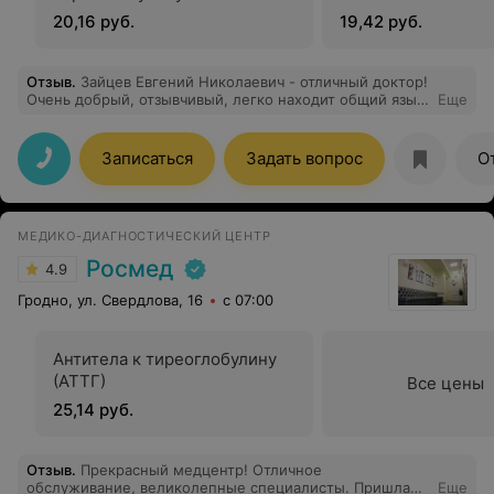
20,16 руб.
19,42 руб.
Отзыв
.
Зайцев Евгений Николаевич - отличный доктор!
Очень добрый, отзывчивый, легко находит общий язык
Еще
с детьми, отлично делает процедуры: иглоукалывание
и китайская медицина, знает сотни способов лечения
по китайской медицине. Лечением очень доволен,
Записаться
Задать вопрос
О
всем советую!
МЕДИКО-ДИАГНОСТИЧЕСКИЙ ЦЕНТР
Росмед
4.9
Гродно, ул. Свердлова, 16
с 07:00
Антитела к тиреоглобулину
(АТТГ)
Все цены
25,14 руб.
Отзыв
.
Прекрасный медцентр! Отличное
обслуживание, великолепные специалисты. Пришла
Еще