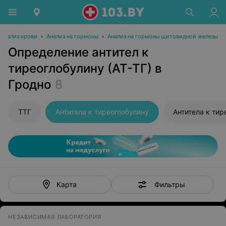
Анализ крови
•
Анализ на гормоны
•
Анализ на гормоны щитовидной железы
Определение антител к
тиреоглобулину (АТ-ТГ) в
Гродно
8
ТТГ
Антитела к тиреоглобулину
Антитела к ти
Фильтры
Карта
НЕЗАВИСИМАЯ ЛАБОРАТОРИЯ