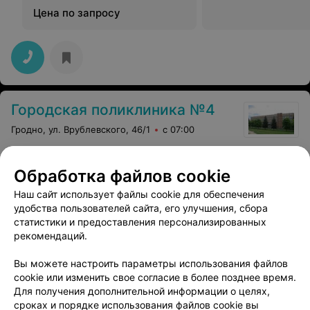
Цена по запросу
Городская поликлиника №4
Гродно, ул. Врублевского, 46/1
с 07:00
Комплексный анализ крови
Обработка файлов cookie
на гормоны щитовидной
Все цены
Наш сайт использует файлы cookie для обеспечения
железы
удобства пользователей сайта, его улучшения, сбора
Цена по запросу
статистики и предоставления персонализированных
рекомендаций.
Вы можете настроить параметры использования файлов
cookie или изменить свое согласие в более позднее время.
Для получения дополнительной информации о целях,
сроках и порядке использования файлов cookie вы