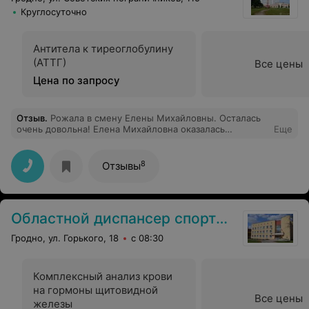
Круглосуточно
Антитела к тиреоглобулину
(АТТГ)
Все цены
Цена по запросу
Отзыв
.
Рожала в смену Елены Михайловны. Осталась
очень довольна! Елена Михайловна оказалась
Еще
отзывчивым позитивным работником, который помог
мне родить долгожданного сыночка. Спасибо ей
большое! И всем девчатам дневной смены БСМП
8
Отзывы
родзал 28.04.2023, принявшим участие в рождении
первенца! Искренне благодарю!
Областной диспансер спортивной медицины
Гродно, ул. Горького, 18
с 08:30
Комплексный анализ крови
на гормоны щитовидной
Все цены
железы