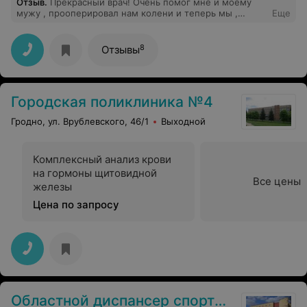
Отзыв
.
Прекрасный врач! Очень помог мне и моему
мужу , прооперировал нам колени и теперь мы ,
Еще
будто, с новыми ногами !) От души рекомендуем этого
врача ! Михаил Юрьевич , огромное вам СПАСИБО!!!
8
Отзывы
Городская поликлиника №4
Гродно, ул. Врублевского, 46/1
Выходной
Комплексный анализ крови
на гормоны щитовидной
Все цены
железы
Цена по запросу
Областной диспансер спортивной медицины