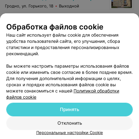
Гродно, ул. Горького, 18
Выходной
Комплексный анализ крови
Обработка файлов cookie
на гормоны щитовидной
Все цены
Наш сайт использует файлы cookie для обеспечения
железы
удобства пользователей сайта, его улучшения, сбора
Цена по запросу
статистики и предоставления персонализированных
рекомендаций.
Вы можете настроить параметры использования файлов
cookie или изменить свое согласие в более позднее время.
Для получения дополнительной информации о целях,
сроках и порядке использования файлов cookie вы
можете ознакомиться с нашей
Политикой обработки
файлов cookie
Принять
Добавить компанию
Отклонить
Добавить специалиста
Персональные настройки Cookie