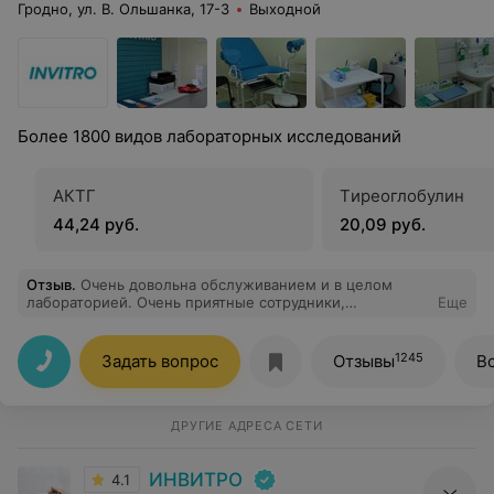
Гродно, ул. В. Ольшанка, 17-3
Выходной
Более 1800 видов лабораторных исследований
АКТГ
Tиреоглобулин
44,24 руб.
20,09 руб.
Отзыв
.
Очень довольна обслуживанием и в целом
лабораторией. Очень приятные сотрудники,
Еще
стерильная чистота и аккуратность! Сдавала разные
анализы и результаты приходили гораздо раньше
указанных сроков, что тоже очень важно и приятно!
1245
Задать вопрос
Отзывы
В
Спасибо! Теперь за исследованиями здоровья только в
Инвитро!
ДРУГИЕ АДРЕСА СЕТИ
ИНВИТРО
4.1