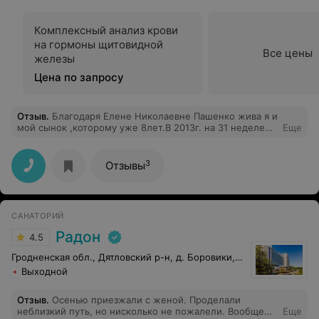
Комплексный анализ крови
на гормоны щитовидной
Все цены
железы
Цена по запросу
Отзыв
.
Благодаря Елене Николаевне Пашенко жива я и
мой сынок ,которому уже 8лет.В 2013г. на 31 неделе
Еще
беременности произошёл разрыв матки.Доктор спасла
наши жизни, за что я безмерно благодарна.
3
Отзывы
САНАТОРИЙ
Радон
4.5
Гродненская обл., Дятловский р-н, д. Боровики, 10
Выходной
Отзыв
.
Осенью приезжали с женой. Проделали
неблизкий путь, но нисколько не пожалели. Вообще
Еще