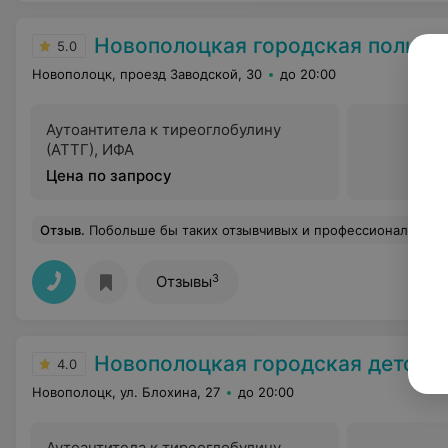
Новополоцкая городская полик
5.0
Новополоцк, проезд Заводской, 30
до 20:00
Аутоантитела к тиреоглобулину
(АТТГ), ИФА
Цена по запросу
Отзыв
.
Побольше бы таких отзывчивых и профессиональных в
3
Отзывы
Новополоцкая городская детская полик
4.0
Новополоцк, ул. Блохина, 27
до 20:00
Аутоантитела к тиреоглобулину