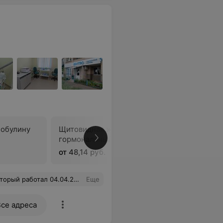
лобулину
Щитовидная железа:
гормональный профиль
В
от 48,14 руб.
приятно, что у нас есть такие работники в медицине. Так держать.
Еще
Все адреса