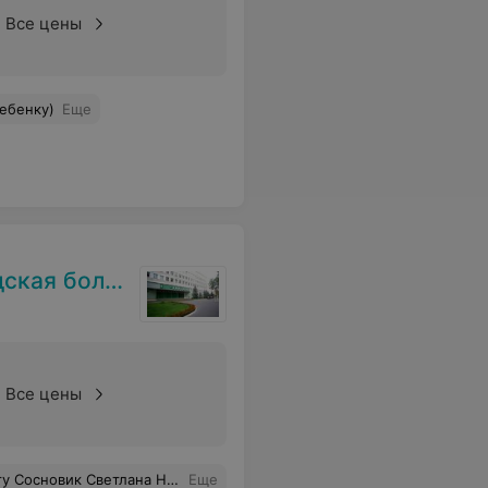
Все цены
ебенку)
Еще
я больница
Все цены
она, на таких врачах больница и держится! Спасибо вам огромное, здоровья вам крепкого и вашей семье
Еще