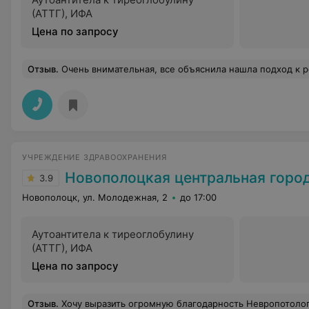
(АТТГ), ИФА
Цена по запросу
Отзыв
.
Очень внимательная, все объяснила нашла подход к р
УЧРЕЖДЕНИЕ ЗДРАВООХРАНЕНИЯ
Новополоцкая центральная городска
3.9
Новополоцк, ул. Молодежная, 2
до 17:00
Аутоантитела к тиреоглобулину
(АТТГ), ИФА
Цена по запросу
Отзыв
.
Хочу выразить огромную благодарность Невропотологу Сосновик Светлана Николаевна, это врач от бога, золотой врач и понимающий очень помогла моей маме и мне, всегда выслушает и очень человечная и добрая, побольше бы таких врачей, как 