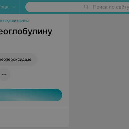
лоцк
Поиск по сайт
итовидной железы
еоглобулину
иреопероксидазе