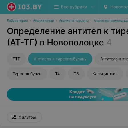
Все рубрики
Новопо
Лаборатории
•
Анализ крови
•
Анализ на гормоны
•
Анализ на гормоны щ
Определение антител к тир
(АТ-ТГ) в Новополоцке
4
ТТГ
Антитела к тиреоглобулину
Антитела к т
Тиреоглобулин
Т4
Т3
Кальцитонин
Фильтры