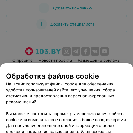
поблагодарю. От себя лично скажу,что не думала,что в
платных клиниках есть место сочувствию. Отдельное
Добавить компанию
спасибо владельцу клиники за таких сотрудников.
Добавить специалиста
О проекте
Новости проекта
Размещение рекламы
Медицинский маркетинг
Публичный договор
Обработка файлов cookie
Пользовательское соглашение
Способы оплаты
Наш сайт использует файлы cookie для обеспечения
Вакансии
Партнеры
удобства пользователей сайта, его улучшения, сбора
Написать руководителю 103.by
статистики и предоставления персонализированных
рекомендаций.
Написать в поддержку
Персональные настройки cookie
Вы можете настроить параметры использования файлов
Обработка персональных данных
cookie или изменить свое согласие в более позднее время.
Для получения дополнительной информации о целях,
сроках и порядке использования файлов cookie вы