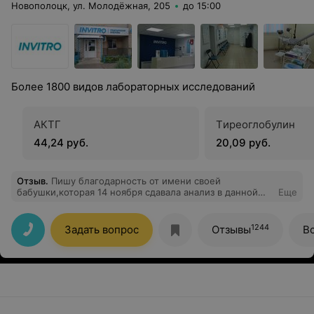
Новополоцк, ул. Молодёжная, 205
до 15:00
Более 1800 видов лабораторных исследований
АКТГ
Tиреоглобулин
44,24 руб.
20,09 руб.
Отзыв
.
Пишу благодарность от имени своей
бабушки,которая 14 ноября сдавала анализ в данной
Еще
Новополоцкой лаборатории. К сожалению,не знаю
имени девушки-регистратора,которая посочувствовав
нашей бабушке, которая очень плохо ходит из-за
1244
Задать вопрос
Отзывы
В
тяжелого заболевания суставов,пообещала лично
привезти результаты анализов ей домой.Каково было
наше удивление, когда позвонила бабушка и
сказала,что результат ей привезли и даже донесли до
дверей!!! Мы всей семьёй в шоке и настолько
благодарны,что просто не хватает слов!!! При первом
же визите в данный город обязательно приеду и лично