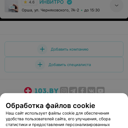
ИНВИТРО
4.6
Орша, ул. Черняховского, 7А-2
до 15:30
Добавить компанию
Добавить специалиста
О проекте
Новости проекта
Размещение рекламы
Обработка файлов cookie
Медицинский маркетинг
Публичный договор
Наш сайт использует файлы cookie для обеспечения
Пользовательское соглашение
Способы оплаты
удобства пользователей сайта, его улучшения, сбора
Вакансии
Партнеры
статистики и предоставления персонализированных