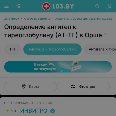
Анализ крови
•
Анализ на гормоны
•
Анализ на гормоны щитовидной железы
Определение антител к
тиреоглобулину (АТ-ТГ) в Орше
1
ТТГ
Антитела к тиреоглобулину
Антитела к ти
Фильтры
Карта
НЕЗАВИСИМАЯ ЛАБОРАТОРИЯ
ИНВИТРО
5.0