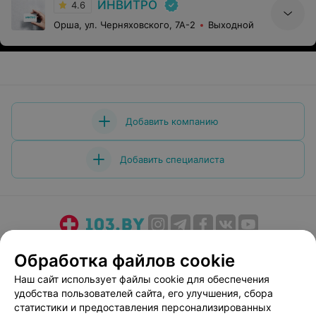
ИНВИТРО
4.6
Орша, ул. Черняховского, 7А-2
Выходной
Добавить компанию
Добавить специалиста
О проекте
Новости проекта
Размещение рекламы
Обработка файлов cookie
Медицинский маркетинг
Публичный договор
Наш сайт использует файлы cookie для обеспечения
Пользовательское соглашение
Способы оплаты
удобства пользователей сайта, его улучшения, сбора
Вакансии
Партнеры
статистики и предоставления персонализированных