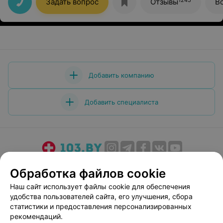
Задать вопрос
Отзывы
В
Добавить компанию
Добавить специалиста
О проекте
Новости проекта
Размещение рекламы
Обработка файлов cookie
Медицинский маркетинг
Публичный договор
Наш сайт использует файлы cookie для обеспечения
Пользовательское соглашение
Способы оплаты
удобства пользователей сайта, его улучшения, сбора
Вакансии
Партнеры
статистики и предоставления персонализированных
рекомендаций.
Написать руководителю 103.by