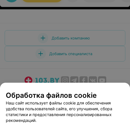
Добавить компанию
Добавить специалиста
О проекте
Новости проекта
Размещение рекламы
Обработка файлов cookie
Медицинский маркетинг
Публичный договор
Наш сайт использует файлы cookie для обеспечения
Пользовательское соглашение
Способы оплаты
удобства пользователей сайта, его улучшения, сбора
Вакансии
Партнеры
статистики и предоставления персонализированных
рекомендаций.
Написать руководителю 103.by
Написать в поддержку