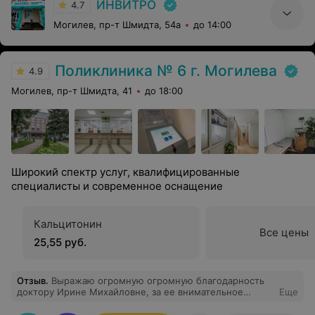
ИНВИТРО
4.7
Могилев, пр-т Шмидта, 54а
до 14:00
Поликлиника № 6 г. Могилева
4.9
Могилев, пр-т Шмидта, 41
до 18:00
Широкий спектр услуг, квалифицированные
специалисты и современное оснащение
Кальцитонин
Все цены
25,55 руб.
Отзыв
.
Выражаю огромную огромную благодарность
доктору Ирине Михайловне, за ее внимательное
Еще
отношение и профессиональный подход. Она
назначила мне обследование, по результатам,