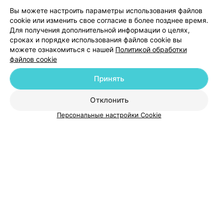
Вы можете настроить параметры использования файлов
Добавить компанию
cookie или изменить свое согласие в более позднее время.
Для получения дополнительной информации о целях,
сроках и порядке использования файлов cookie вы
Добавить специалиста
можете ознакомиться с нашей
Политикой обработки
файлов cookie
Принять
Отклонить
О проекте
Новости проекта
Размещение рекламы
Персональные настройки Cookie
Медицинский маркетинг
Публичный договор
Пользовательское соглашение
Способы оплаты
Вакансии
Партнеры
Написать руководителю 103.by
Написать в поддержку
Персональные настройки cookie
Обработка персональных данных