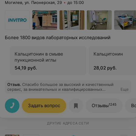
Могилев, ул. Пионерская, 29
до 15:00
Более 1800 видов лабораторных исследований
Кальцитонин в смыве
Кальцитонин
пункционной иглы
54,19 руб.
28,02 руб.
Отзыв
.
Спасибо большое за высокий и качественный
сервис, за внимательных и квалифицированных
Еще
специалистов, за быстроту выполненных
исследований. Всем рекомендую данный центр.
1245
Задать вопрос
Отзывы
В
ДРУГИЕ АДРЕСА СЕТИ