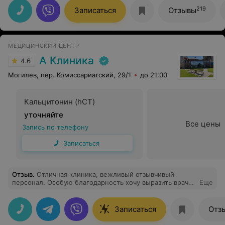
которого подобрала лечение, благодаря которому я
219
Записаться
Отзывы
сейчас восстанавливаюсь и чувствую себя прекрасно.
Я очень рада, что попала к ней и она мне помогла не
только выявить проблему, но и устранить ее. Так же
хочу поблагодарить руководителя отдела платных
МЕДИЦИНСКИЙ ЦЕНТР
услуг Марию О., за качество предоставления услуг,
оперативность и внимательность при прохождении
А Клиника
4.6
обследования.
Могилев, пер. Комиссариатский, 29/1
до 21:00
Кальцитонин (hCT)
уточняйте
Все цены
Запись по телефону
Записаться
Отзыв
.
Отличная клиника, вежливый отзывчивый
персонал. Особую благодарность хочу выразить врачу
Еще
Малашко А. В. Квалифицированная помощь, хорошо
умеет работать с детьми. Огромное спасибо.
Записаться
Отз