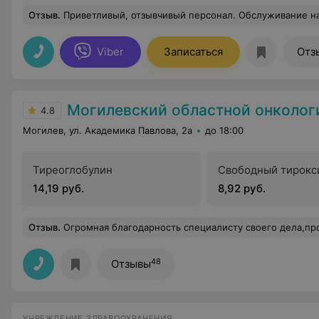
Отзыв
.
Приветливый, отзывчивый персонал. Обслуживание на высшем уровне. Сдавали анализы на гормоны щитовидной железы на платной основе, результаты нужны были до 15:00 (в общем случае выдаются после 17:00). Всё сделали вовремя, результаты прислали на вайбер. Отдельная огромная благодарность Марии Бородино
Viber
Записаться
Отз
Могилевский областной онкологический д
4.8
Могилев, ул. Академика Павлова, 2а
до 18:00
Тиреоглобулин
Свободный тирокс
14,19 руб.
8,92 руб.
Отзыв
.
Огромная благодарность специалисту своего дела,профессионалу- Ольге Петровне (8 ОХО) и мед.персоналу в операционной (04.12.2025 г.) Очень вежливый и ,болеющий за свое дело, врач! Все грамотно объяснила, что предстоит сделать, ответила на вопросы и после оп
48
Отзывы
УЧРЕЖДЕНИЕ ЗДРАВООХРАНЕНИЯ