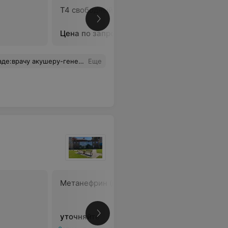
Т4 свободный
Аутоанти
пероксид
Цена по запросу
Цена по 
на.спасибо вам за ваш труд, за вашу поддержку.желаю вам процветания, благополучия,и легких будней.
Еще
Метанефрин (плазма)
NTproBNP
уточняйте
уточняйт