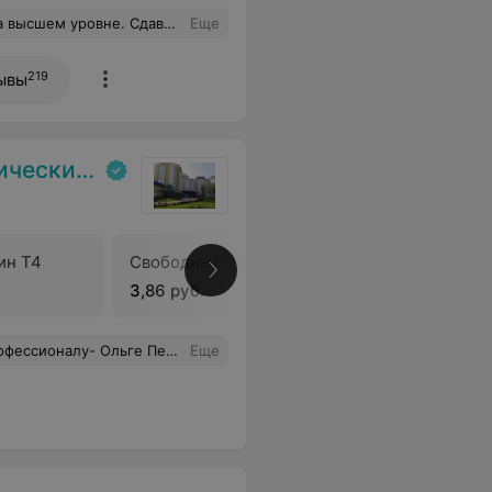
й за индивидуальный подход. Мария лично контролировала весь процесс от сдачи анализов до получения результатов. Успехов Вам!
Еще
219
ывы
испансер
ин Т4
Свободный Т4 методом ИФА
ТТГ мет
3,86 руб.
3,66 руб.
ерации сама проводила перевязки и необходимые манипуляции... УСПЕХОВ ВАМ, БЛАГОПОЛУЧИЯ И ЖЕНСКОГО СЧАСТЬЯ!!!
Еще