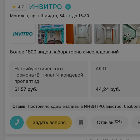
ИНВИТРО
4.7
Могилев, пр-т Шмидта, 54а
до 15:30
Более 1800 видов лабораторных исследований
Натрийуретического
АКТГ
гормона (В-типа) N-концевой
пропептид
61,57 руб.
44,24 руб.
Отзыв
.
Постоянно сдаю анализы в ИНВИТРО. Быстро, безболезненно. Медперсонал отлично выполняет свою работу. Качество анализов не вызывает сомнения у докторов
1243
Задать вопрос
Отзывы