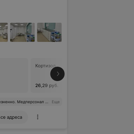
Кортизол
Соматом
26,29 руб.
35,02 руб
. А после взятия крови приятный бонус- чашечка кофе. Рекомендую.
Еще
Все адреса