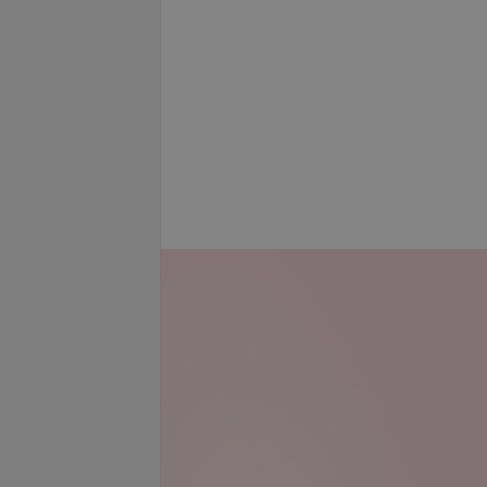
одом ИФА
ТГ методом ИФА
6,22 руб.