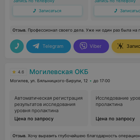
Запись по телефону
Запись по телефону
Записаться
Записать
Отзыв
.
Профессионал своего дела. Уже ни один раз была на приеме и каждый раз ухожу со спокойной душой - я под присмотром грамотного специалиста, готового разобрат
Telegram
Viber
Запис
Могилевская ОКБ
4.6
Могилев, ул. Бялыницкого-Бирули, 12
до 17:00
Автоматическая регистрация
Исследование уро
результатов исследования
пролактина
уровня пролактина
Цена по запросу
Цена по запросу
Отзыв
.
Хочу выразить глубочайшею благодарность операционной бригаде: Сергей Александрович Зиновкин Игорь Валерьевич Ирина Алексеевна Алеся Олег. Благодаря нашим замечательным специалистам,сейчас жива и чувствую себя отлично.Благодарна что попала именная в эту больницу и к таким специалистам. Спасибо за прекрасное отношение,лечение отделению Трансплантации.Лечащ