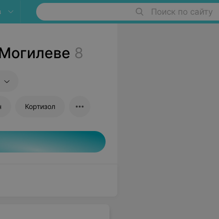
в
Поиск по сайту
 Могилеве
8
н
Кортизол