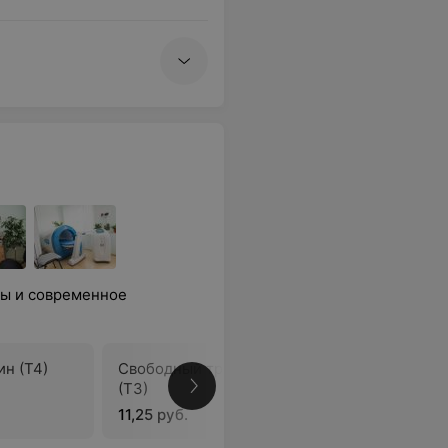
ты и современное
н (Т4)
Свободный трийодтиронин
Антитела
(Т3)
пероксид
11,25 руб.
18,69 руб