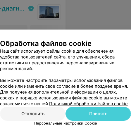
кий центр
 фактор
АТПО (антитела к
TSH (тир
тиреопироксидазе)
Обработка файлов cookie
4,46 руб.
5,09 руб.
Наш сайт использует файлы cookie для обеспечения
удобства пользователей сайта, его улучшения, сбора
 всегда выслушает, всегда даст четкие рекомендации. Спасибо за теплый и грамотный прием.
Еще
статистики и предоставления персонализированных
рекомендаций.
Вы можете настроить параметры использования файлов
cookie или изменить свое согласие в более позднее время.
Для получения дополнительной информации о целях,
сроках и порядке использования файлов cookie вы можете
ознакомиться с нашей
Политикой обработки файлов cookie
Отклонить
Принять
Персональные настройки Cookie
Все цены