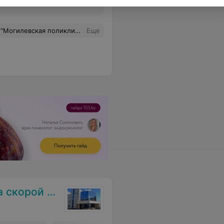
да зимой болела COVID-19....безумно приятно когда есть такие врачи! Огромное спасибо Вам за Вашу работу и дай Бог здоровья Вам и Вашим близким!!
Еще
нской помощи