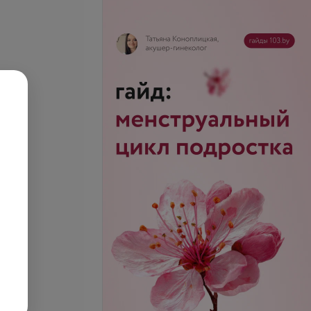
еотропный гормон)
FT4 (свободный тироксин)
5,28 руб.