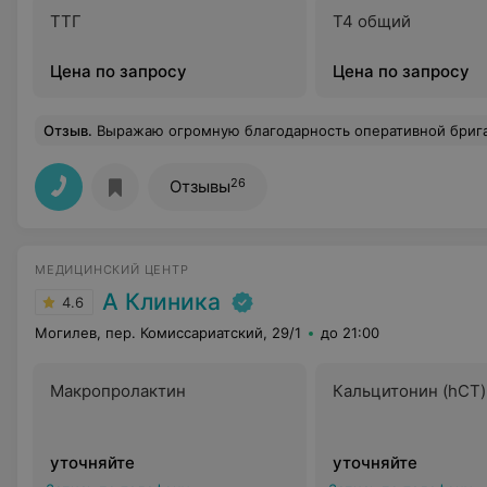
ТТГ
Т4 общий
Цена по запросу
Цена по запросу
Отзыв
.
Выражаю огромную благодарность оперативной бригаде:врачу акушеру-генекологу:Валентине павловне,мед.сестре Марина Владимеровна.санитарке Наталья Дмитриевна,врач анестезиолог Игорь Олегович и мед сестре анестезист Марина Евгеньев
26
Отзывы
МЕДИЦИНСКИЙ ЦЕНТР
А Клиника
4.6
Могилев, пер. Комиссариатский, 29/1
до 21:00
Макропролактин
Кальцитонин (hCT)
уточняйте
уточняйте