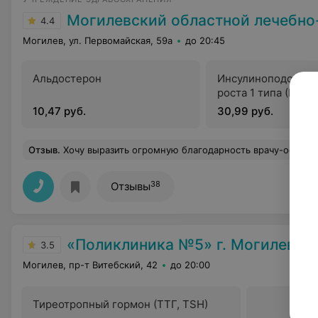
Могилевский областной лечебно-диагностичес
4.4
Могилев, ул. Первомайская, 59а
до 20:45
Альдостерон
Инсулиноподобный
роста 1 типа (IGF)
10,47 руб.
30,99 руб.
Отзыв
.
Хочу выразить огромную благодарность врачу-офтальмологу Наталье Михайловне и ее медсестре Татьяне Викторовне за их внимательность и всегда чуткое отношение к пациентам. Наблюдаюсь уже не первый год, врач
38
Отзывы
«Поликлиника №5» г. Могилев
3.5
Могилев, пр-т Витебский, 42
до 20:00
Тиреотропный гормон (ТТГ, TSH)