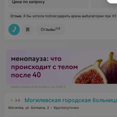
Цена по запросу
Отзыв
.
Я бы хотела поблагодарить врача амбулатории при УЗ "Могилевская поликлиника N5" - Блинникову Наталью Владимировну за ее чуткое и внимательное отношение к пациентам! И вообще хочу выразить признательность руководству поликлиники за подбор кадров, ранее я уже писала благодарность врачу амбулатории Антону Николаевичу (не запомнила фамилию), ког
128
Отзывы
ЭФФЕКТИВНАЯ РЕКЛАМА НА САЙТЕ
Могилевская городская больница скорой медици
3.9
Могилев, ул. Боткина, 2
Круглосуточно