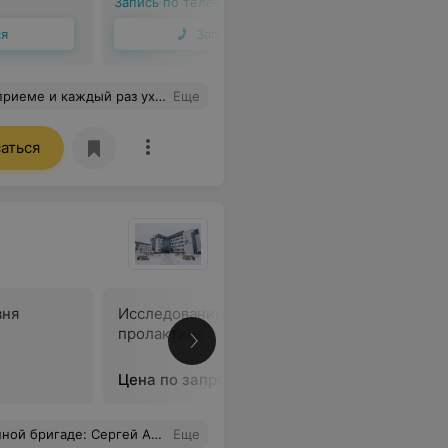
Запись по телефону
Запись по 
ся
Записаться
ься в любой проблеме и помочь чувствовать себя здоровым и счастливым
Еще
аться
вня
Исследование уровня
Исследов
пролактина и кортизола
кортизол
Цена по запросу
Цена по 
ему врачу Денис Александровичу и всему мед.персоналу этого отделения. Большое Вам спасибо за ваш труд!!! С уважением Ваш пациент Шеповалова Александра.
Еще