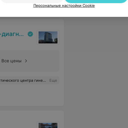
219
ывы
Персональные настройки Cookie
кий центр
Все цены
адить здоровье, именно у Ирины Анатольевны Беловой я получила внятную картину моего теперешнего состояния и действенную схему лечения. Огромное спасибо за ваш труд м профессионализм.
Еще