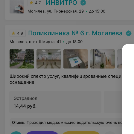
ИНВИТРО
4.7
Могилев, ул. Пионерская, 29
до 15:00
Поликлиника № 6 г. Могилева
4.9
Могилев, пр-т Шмидта, 41
до 18:00
Широкий спектр услуг, квалифицированные специалис
оснащение
Эстрадиол
14,44 руб.
Отзыв
.
Проходил мед.комиссию водительскую очень все понравилось оперативно, все на высшем уровне,врачи очень хорошие специалисты! В