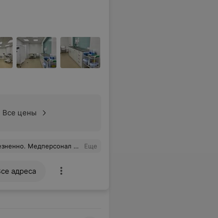
Все цены
. А после взятия крови приятный бонус- чашечка кофе. Рекомендую.
Еще
Все адреса