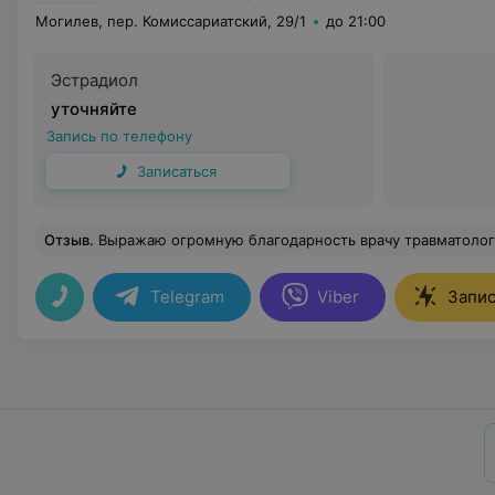
Могилев, пер. Комиссариатский, 29/1
до 21:00
Эстрадиол
уточняйте
Запись по телефону
Записаться
Отзыв
.
Выражаю огромную благодарность врачу травматологу Лапуть Андрейю Семёновичу.За оказанную мне грамотную квалифицированную медицинскую помощь и ответственный подход, он специали
Telegram
Viber
Запис