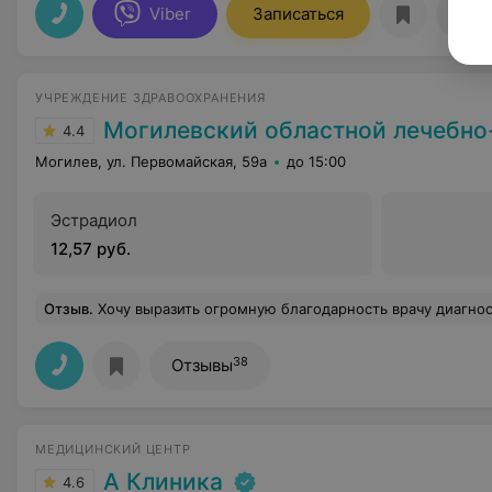
Viber
Записаться
Отз
УЧРЕЖДЕНИЕ ЗДРАВООХРАНЕНИЯ
Могилевский областной лечебно-диагностичес
4.4
Могилев, ул. Первомайская, 59а
до 15:00
Эстрадиол
12,57 руб.
Отзыв
.
Хочу выразить огромную благодарность врачу диагностического центра гинекологу-эндокринологу Ирине Анатольевне! Это специалист с Большой буквы. очень внимательное отношение, глубокое знание своей сферы, и что немаловажно, чуткий подход к пациенту. Доктор не просто выписал лечение, а подробно объяснил причину моих проблем с циклом и гормональным фоном, ответил на все вопросы, развеял, страхи. После долгих лет безуспешной попыток нал
38
Отзывы
МЕДИЦИНСКИЙ ЦЕНТР
А Клиника
4.6