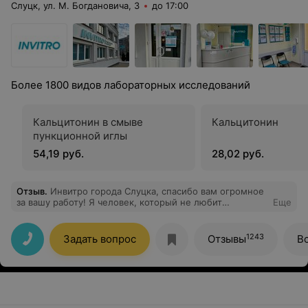
Слуцк, ул. М. Богдановича, 3
до 17:00
Более 1800 видов лабораторных исследований
Кальцитонин в смыве
Кальцитонин
пункционной иглы
54,19 руб.
28,02 руб.
Отзыв
.
Инвитро города Слуцка, спасибо вам огромное
за вашу работу! Я человек, который не любит
Еще
больницы, врачей, однако у вас все прошло в
комфорте. Спасибо за ваше понимание, поддержку и
профессионализм! Отдельно спасибо администратору
1243
Задать вопрос
Отзывы
В
Елене! Вы действительно компетентный человек,
который быстро и четко отвечает на все вопросы!
Также спасибо за вашу помощь в адаптации!