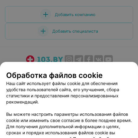
Добавить компанию
Добавить специалиста
О проекте
Новости проекта
Размещение рекламы
Обработка файлов cookie
Медицинский маркетинг
Публичный договор
Наш сайт использует файлы cookie для обеспечения
Пользовательское соглашение
Способы оплаты
удобства пользователей сайта, его улучшения, сбора
Вакансии
Партнеры
статистики и предоставления персонализированных
рекомендаций.
Написать руководителю 103.by
Написать в поддержку
Вы можете настроить параметры использования файлов
cookie или изменить свое согласие в более позднее время.
Персональные настройки cookie
Для получения дополнительной информации о целях,
Обработка персональных данных
сроках и порядке использования файлов cookie вы