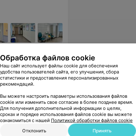
Обработка файлов cookie
Наш сайт использует файлы cookie для обеспечения
й гормон
Щитовидная железа:
удобства пользователей сайта, его улучшения, сбора
гормональный профиль
В
статистики и предоставления персонализированных
от 48,14 руб.
рекомендаций.
Вы можете настроить параметры использования файлов
 Рекомендую донную лабара торию , посещяю её постоянно .
Еще
cookie или изменить свое согласие в более позднее время.
Для получения дополнительной информации о целях,
се адреса
сроках и порядке использования файлов cookie вы можете
ознакомиться с нашей
Политикой обработки файлов cookie
Отклонить
Принять