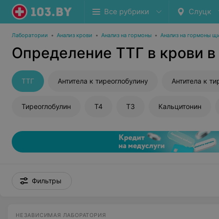
Все рубрики
Слуцк
Лаборатории
•
Анализ крови
•
Анализ на гормоны
•
Анализ на гормоны щ
Определение ТТГ в крови в
ТТГ
Антитела к тиреоглобулину
Антитела к т
Тиреоглобулин
Т4
Т3
Кальцитонин
Фильтры
НЕЗАВИСИМАЯ ЛАБОРАТОРИЯ