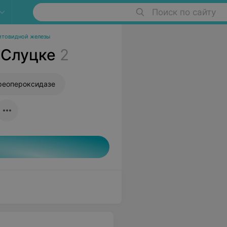
Поиск по сайту
итовидной железы
 Слуцке
2
иреопероксидазе