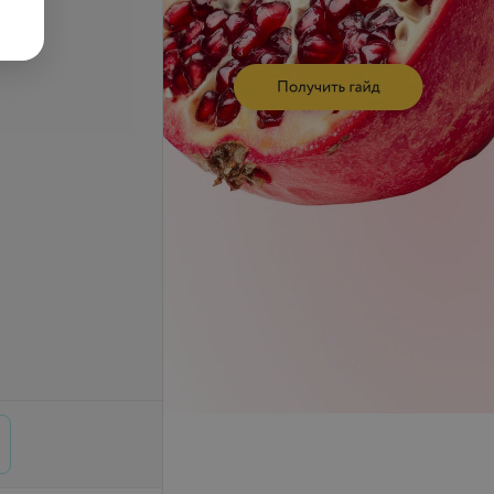
ерментный анализ
н ТТГ каждый
Все цены
щий (на льготной