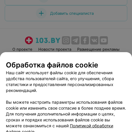
Добавить специалиста
О проекте
Новости проекта
Размещение рекламы
Медицинский маркетинг
Публичный договор
Обработка файлов cookie
Пользовательское соглашение
Способы оплаты
Наш сайт использует файлы cookie для обеспечения
Вакансии
Партнеры
удобства пользователей сайта, его улучшения, сбора
Написать руководителю 103.by
статистики и предоставления персонализированных
рекомендаций.
Написать в поддержку
Персональные настройки cookie
Вы можете настроить параметры использования файлов
Обработка персональных данных
cookie или изменить свое согласие в более позднее время.
Для получения дополнительной информации о целях,
сроках и порядке использования файлов cookie вы
можете ознакомиться с нашей
Политикой обработки
файлов cookie