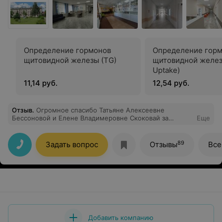
Определение гормонов
Определение гор
щитовидной железы (TG)
щитовидной желез
Uptake)
11,14 руб.
12,54 руб.
Отзыв
.
Огромное спасибо Татьяне Алексеевне
Бессоновой и Елене Владимеровне Скоковай за
Еще
появления маей малышки 3.12.2019
89
Задать вопрос
Отзывы
Все
Добавить компанию