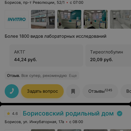
Борисов, пр-т Революции, 52/1
с 07:00
Более 1800 видов лабораторных исследований
АКТГ
Tиреоглобулин
44,24 руб.
20,09 руб.
Отзыв
.
Все супер, рекомендую
Еще
1245
Задать вопрос
Отзывы
В
Борисовский родильный дом
4.6
Борисов, ул. Инкубаторная, 17а
с 08:00