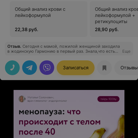
Общий анализ крови с
Общий анализ кров
лейкоформулой
лейкоформулой +
ретикулоциты
22,38 руб.
28,90 руб.
Отзыв
.
Сегодня с мамой, пожилой женщиной заходила
в жодинскую Гармонию в первый раз. Знала,что есть
Еще
центр в городе,хороший центр,а сегодня пришлось
обратиться впервые. Приятно удивило все: бесплатные
бахилы, вода в холле, интерьер,чистота.Встреча с
Записаться
Отзывы
дежурным, совсем молодым администратором Ольгой
тоже оказалась очень располагающей. Мы обращались
на узи. Врач узи Ленковец оказалась не очень
многословной при выполнении процедуры, но после
написания заключения для мамы все простым языком
объяснила. Остались под приятным впечатлением.
Спасибо,что вы помогаете жодинскому
здравоохранению.Люди это видят и ценят.