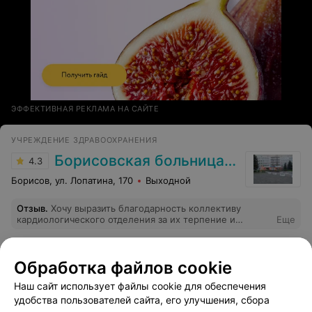
ЭФФЕКТИВНАЯ РЕКЛАМА НА САЙТЕ
УЧРЕЖДЕНИЕ ЗДРАВООХРАНЕНИЯ
Борисовская больница № 2
4.3
Борисов, ул. Лопатина, 170
Выходной
Отзыв
.
Хочу выразить благодарность коллективу
кардиологического отделения за их терпение и
Еще
нелегкий труд. Спасибо Анастасии Леонидовна за
профессионализм, внимательность, чуткость.
20
Отзывы
Обработка файлов cookie
Наш сайт использует файлы cookie для обеспечения
удобства пользователей сайта, его улучшения, сбора