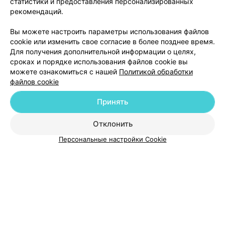
статистики и предоставления персонализированных
рекомендаций.
Вы можете настроить параметры использования файлов
Добавить компанию
cookie или изменить свое согласие в более позднее время.
Для получения дополнительной информации о целях,
сроках и порядке использования файлов cookie вы
Добавить специалиста
можете ознакомиться с нашей
Политикой обработки
файлов cookie
Принять
О проекте
Новости проекта
Размещение рекламы
Отклонить
Медицинский маркетинг
Публичный договор
Персональные настройки Cookie
Пользовательское соглашение
Способы оплаты
Вакансии
Партнеры
Написать руководителю 103.by
Написать в поддержку
Персональные настройки cookie
Обработка персональных данных