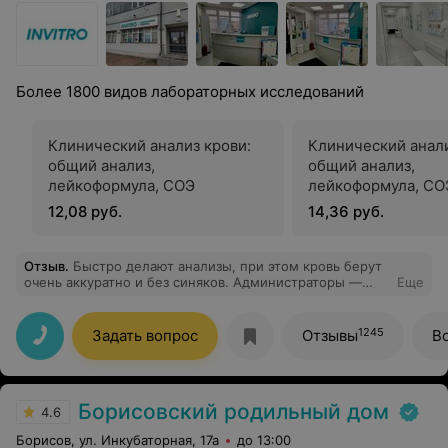
Более 1800 видов лабораторных исследований
Клинический анализ крови:
Клинический анали
общий анализ,
общий анализ,
лейкоформула, СОЭ
лейкоформула, СОЭ
обязательной «ру
12,08 руб.
14,36 руб.
микроскопией маз
Отзыв
.
Быстро делают анализы, при этом кровь берут
очень аккуратно и без синяков. Администраторы —
Еще
вежливые и приятные девушки, которые всегда готовы
помочь. Результаты пришли на почту даже раньше
заявленного срока. Однозначно рекомендую эту
1245
Задать вопрос
Отзывы
В
лабораторию!
Борисовский родильный дом
4.6
Борисов, ул. Инкубаторная, 17а
до 13:00