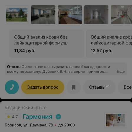
Общий анализ крови без
Общий анализ кров
лейкоцитарной формулы
лейкоцитарной фо
11,34 руб.
12,57 руб.
Отзыв
.
Очень хочется выразить слова благодарности
всему персоналу: Дубовик В.Н. за верно принятое
Еще
решение и настойчивость; девочкам-медсестрам,
конечно же врачу и акушерке, которые принимали
роды 18.03.2017г., детским медсестрам, санитаркам.
89
Задать вопрос
Отзывы
Все
Всем огромное спасибо. Все внимательным и
отзывчивые, любой вопрос или просьба решалось
быстро, благодаря Вам понимаешь,что не все так
плохо, низкий Вам поклон, здоровья и счастья.
МЕДИЦИНСКИЙ ЦЕНТР
Гармония
4.7
Борисов, ул. Даумана, 78
до 20:00